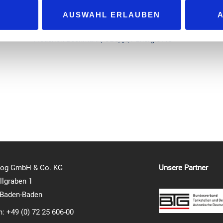
Katzen-Tankstelle Durmersheim
AUSWAHL ERLAUBEN
5 FRAGEN AN …
Frederick Beckmann, CEO, „Q1 Energie AG“
log GmbH & Co. KG
Unsere Partner
lgraben 1
 Baden-Baden
n: +49 (0) 72 25 606-00