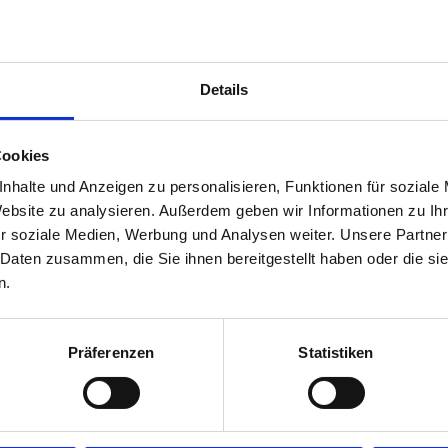
Aus der Branche für die Branche
Manageme
SHOP & CONVENIENCE
Krisen?
Bier- und Biermixgetränke-Trends
10 Tipps:
Details
Partnerkonzept & B2B-Awards von „Philip
ständige 
Morris“
Monitor:
T
Neue Produkte
Oldtimer
Cookies
Shopmodernisierung mit digitalen
nhalte und Anzeigen zu personalisieren, Funktionen für soziale
Preisauszeichnungen
Website zu analysieren. Außerdem geben wir Informationen zu I
VERBÄNDE
r soziale Medien, Werbung und Analysen weiter. Unsere Partner
BTG
 Daten zusammen, die Sie ihnen bereitgestellt haben oder die s
n.
TIV
ALTERNATIVE KRAFTSTOFFE
Wie „HIF Emea“ weltweit E-Fuels vorantreibt
Präferenzen
Statistiken
Einführung von HVO100 bei „Euro Rastpark“
tankstelle
MANAGEMENT
Betriebsaufgabe: teurer als gedacht?
FEATURE