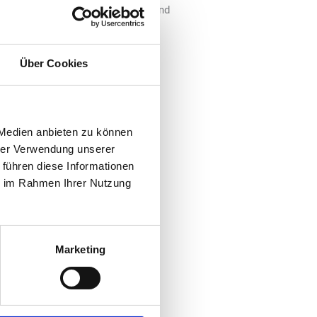
nt:
Was tun bei Schadensfällen und
Abschalten: So stoppen Sie das
Über Cookies
Grübeln
ouren-Tipps für Motorrad und
 Medien anbieten zu können
hrer Verwendung unserer
 führen diese Informationen
ie im Rahmen Ihrer Nutzung
Marketing