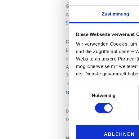
Geschäftsführer: Carsten Augsburg
Zustimmung
Amtsgericht Mannheim, HRB 522 4
Sitz der Gesellschaft: Baden-Baden
Diese Webseite verwendet 
Chefredaktion:
Wir verwenden Cookies, um I
Lisa Levy (v.i.S.d.P.)
und die Zugriffe auf unsere 
medialog GmbH & Co. KG
Website an unsere Partner fü
möglicherweise mit weiteren
Am Bollgraben 1
der Dienste gesammelt habe
76534 Baden-Baden
Telefon: +49 7225 916 263
Einwilligungsauswahl
redaktion@tankstelle-magazin.de
Notwendig
Die medialog GmbH & Co. KG freut 
Dienstleistungen.
ABLEHNEN
Hinweise zur Haftung