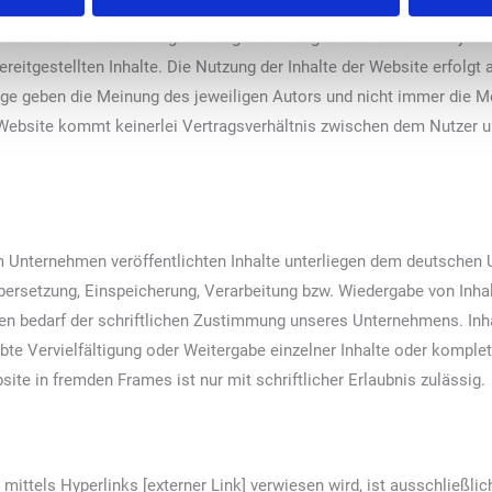
alte dieser Website mit größtmöglicher Sorgfalt. Es übernimmt jedoc
ereitgestellten Inhalte. Die Nutzung der Inhalte der Website erfolgt
ge geben die Meinung des jeweiligen Autors und nicht immer die
r Website kommt keinerlei Vertragsverhältnis zwischen dem Nutze
 Unternehmen veröffentlichten Inhalte unterliegen dem deutschen 
 Übersetzung, Einspeicherung, Verarbeitung bzw. Wiedergabe von Inh
 bedarf der schriftlichen Zustimmung unseres Unternehmens. Inhal
te Vervielfältigung oder Weitergabe einzelner Inhalte oder komplett
site in fremden Frames ist nur mit schriftlicher Erlaubnis zulässig.
 mittels Hyperlinks [externer Link] verwiesen wird, ist ausschließli