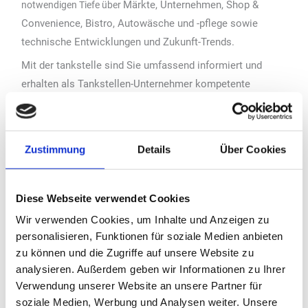
Märkte, Unternehmen,
Shop &
notwendigen Tiefe über
Convenience, Bistro, Autowäsche und -pflege sowie
technische Entwicklungen und Zukunft-Trends.
Mit der
tankstelle sind Sie umfassend informiert und
erhalten als Tankstellen-Unternehmer kompetente
Informationen und als Abonnement auf zusätzlichen acht
Seiten konkrete Beratungen und Emp
fehlungen für Ihre
Praxis. Das zahlt sich aus. Monat für Monat.
Zustimmung
Details
Über Cookies
Darüber hinaus initiiert die tankstelle Branchenpreise, um
herausragende Entwicklungen zu detektieren und
Diese Webseite verwendet Cookies
auszuzeichnen, um Impulse mit Vorzeige- und Vorbild-
Potenzial in die Branche hineinzutragen.
Wir verwenden Cookies, um Inhalte und Anzeigen zu
personalisieren, Funktionen für soziale Medien anbieten
zu können und die Zugriffe auf unsere Website zu
analysieren. Außerdem geben wir Informationen zu Ihrer
Verwendung unserer Website an unsere Partner für
soziale Medien, Werbung und Analysen weiter. Unsere