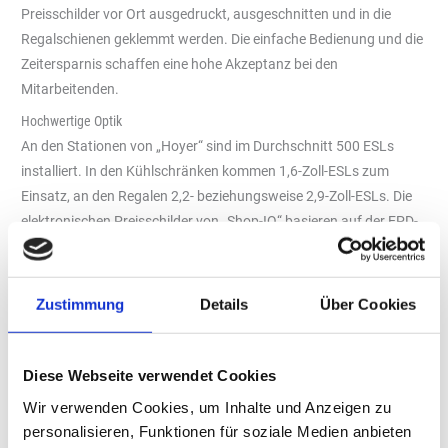
Preisschilder vor Ort ausgedruckt, ausgeschnitten und in die
Regalschienen geklemmt werden. Die einfache Bedienung und die
Zeitersparnis schaffen eine hohe Akzeptanz bei den
Mitarbeitenden.
Hochwertige Optik
An den Stationen von „Hoyer“ sind im Durchschnitt 500 ESLs
installiert. In den Kühlschränken kommen 1,6-Zoll-ESLs zum
Einsatz, an den Regalen 2,2- beziehungsweise 2,9-Zoll-ESLs. Die
elektronischen Preisschilder von „Shop-IQ“ basieren auf der EPD-
Technologie (Electronic Paper Display).
Der schwarze Rahmen
schafft in Kombination
Zustimmung
Details
Über Cookies
mit der kontraststarken
Anzeige eine hochwertige
Diese Webseite verwendet Cookies
Optik – auch bei
Lichteinwirkung. Die ESLs
Wir verwenden Cookies, um Inhalte und Anzeigen zu
Foto: Shop-IQ
können in die gängigen
personalisieren, Funktionen für soziale Medien anbieten