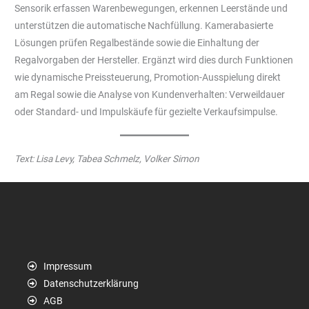
Sensorik erfassen Warenbewegungen, erkennen Leerstände und
unterstützen die automatische Nachfüllung. Kamerabasierte
Lösungen prüfen Regalbestände sowie die Einhaltung der
Regalvorgaben der Hersteller. Ergänzt wird dies durch Funktionen
wie dynamische Preissteuerung, Promotion-Ausspielung direkt
am Regal sowie die Analyse von Kundenverhalten: Verweildauer
oder Standard- und Impulskäufe für gezielte Verkaufsimpulse.
Text: Lisa Levy, Tabea Schmelz, Volker Simon
Impressum
Datenschutzerklärung
AGB