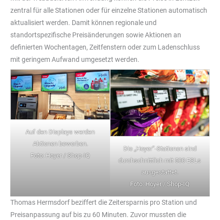
zentral für alle Stationen oder für einzelne Stationen automatisch
aktualisiert werden. Damit können regionale und
standortspezifische Preisänderungen sowie Aktionen an
definierten Wochentagen, Zeitfenstern oder zum Ladenschluss
mit geringem Aufwand umgesetzt werden.
Auf den Displays werden
Aktionen beworben.
Die „Hoyer“-Stationen sind
Foto: Hoyer / Shop-IQ
durchschnittlich mit 500 ESLs
ausgestattet.
Foto: Hoyer / Shop-IQ
Thomas Hermsdorf beziffert die Zeitersparnis pro Station und
Preisanpassung auf bis zu 60 Minuten. Zuvor mussten die