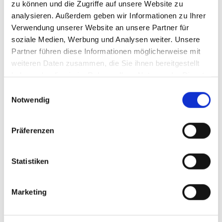
Regalsysteme eingeschoben, rückwärtig befestigt oder auf einen
zu können und die Zugriffe auf unsere Website zu
Halter aufgesteckt werden. Die elektronischen Preisschilder
analysieren. Außerdem geben wir Informationen zu Ihrer
Verwendung unserer Website an unsere Partner für
haben eine Batterielaufzeit von etwa zehn Betriebsjahren.
soziale Medien, Werbung und Analysen weiter. Unsere
Deu
Partner führen diese Informationen möglicherweise mit
tlic
weiteren Daten zusammen, die Sie ihnen bereitgestellt
h
haben oder die sie im Rahmen Ihrer Nutzung der Dienste
grö
gesammelt haben.
Einwilligungsauswahl
ßer
Notwendig
sin
d
die
Präferenzen
inst
allie
Statistiken
Elektronische Preisschilder ermöglichen eine zentrale
rten
Preissteuerung in Echtzeit. Gleichzeitig eröffnen sie neue
Dis
Möglichkeiten für dynamische Preisgestaltung und
pla
Marketing
gezielte Verkaufsimpulse direkt am PoS.
ys.
Foto: Messe Düsseldorf/Tillmann
Neb