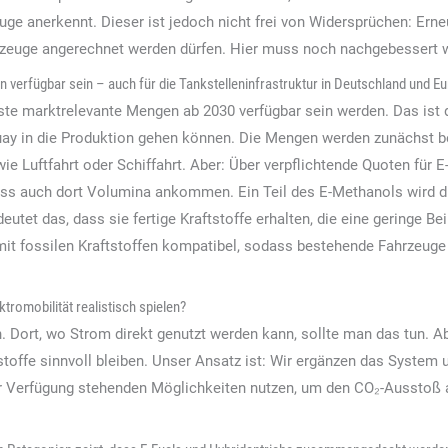
uge anerkennt. Dieser ist jedoch nicht frei von Widersprüchen: Erneu
hrzeuge angerechnet werden dürfen. Hier muss noch nachgebessert 
 verfügbar sein – auch für die Tankstelleninfrastruktur in Deutschland und E
ste marktrelevante Mengen ab 2030 verfügbar sein werden. Das ist 
ay in die Produktion gehen können. Die Mengen werden zunächst beg
 Luftfahrt oder Schiffahrt. Aber: Über verpflichtende Quoten für E
, dass auch dort Volumina ankommen. Ein Teil des E-Methanols wird 
deutet das, dass sie fertige Kraftstoffe erhalten, die eine geringe B
t fossilen Kraftstoffen kompatibel, sodass bestehende Fahrzeuge 
tromobilität realistisch spielen?
 Dort, wo Strom direkt genutzt werden kann, sollte man das tun. A
stoffe sinnvoll bleiben. Unser Ansatz ist: Wir ergänzen das System
ur Verfügung stehenden Möglichkeiten nutzen, um den CO₂-Ausstoß a