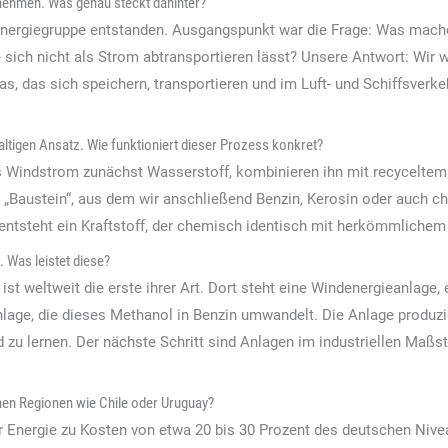
rnehmen. Was genau steckt dahinter?
 Energiegruppe entstanden. Ausgangspunkt war die Frage: Was mach
e sich nicht als Strom abtransportieren lässt? Unsere Antwort: Wir 
was, das sich speichern, transportieren und im Luft- und Schiffsver
altigen Ansatz. Wie funktioniert dieser Prozess konkret?
s Windstrom zunächst Wasserstoff, kombinieren ihn mit recyceltem
 „Baustein“, aus dem wir anschließend Benzin, Kerosin oder auch c
ntsteht ein Kraftstoff, der chemisch identisch mit herkömmlichem 
. Was leistet diese?
st weltweit die erste ihrer Art. Dort steht eine Windenergieanlage, 
age, die dieses Methanol in Benzin umwandelt. Die Anlage produzier
d zu lernen. Der nächste Schritt sind Anlagen im industriellen Maßs
nen Regionen wie Chile oder Uruguay?
Energie zu Kosten von etwa 20 bis 30 Prozent des deutschen Niveau