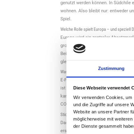
genutzt werden können. In Südchile 
wohnen. Also bleibt nur: entweder u
Spiel.
Welche Rolle spielt Europa – und speziell 
Europa wird ein zentraler Absatzmark
großes Potenzial, etwa indem wir Met
Beispiel an Tankstellen verkauft wer
gleichzeitig das Klima.
Zustimmung
Was bedeutet das konkret für Tankstellenb
E-Fuels können ganz normal über bes
ist bereits da. Zu Beginn wird es eh
Diese Webseite verwendet 
kann Stück für Stück erhöht werden. 
Wir verwenden Cookies, um I
CO₂-Fußabdruck sinkt.
und die Zugriffe auf unsere 
Website an unsere Partner fü
Stichwort Beimischung: Welche Chancen s
möglicherweise mit weiteren
Das ist genau der richtige Ansatz, u
der Dienste gesammelt habe
ersetzen. Ein spannender Ansatz für 