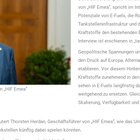
von „HIF Emea“, spricht im Int
Potenziale von E-Fuels, die R
Tankstelleninfrastruktur und 
Kraftstoffe den bestehenden 
Interview ist erschienen in „t
Geopolitische Spannungen und
den Druck auf Europa, Alternat
etablieren. Vor diesem Hinte
Kraftstoffe zunehmend in den
sehen in E-Fuels langfristig d
on „HIF Emea“
weitgehend zu ersetzen. Glei
Skalierung, Verfügbarkeit und
äutert Thorsten Herdan, Geschäftsführer von „HIF Emea“, wie das U
nkstellen künftig dabei spielen könnten.