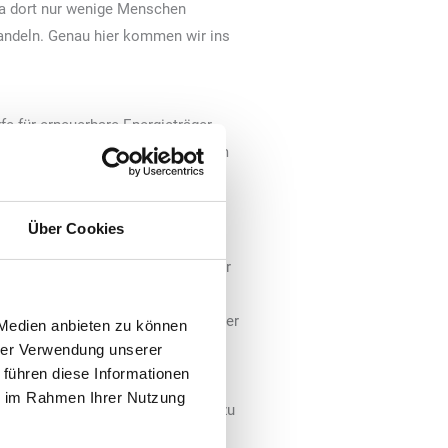
da dort nur wenige Menschen
wandeln. Genau hier kommen wir ins
fe für erneuerbare Energieträger
en weiterverarbeiten, die dann zum
ungssicherheit und schützt
Über Cookies
r Umbauten, denn die Infrastruktur
emischt werden. Diese Beimischung
n bleibt das Tanken gleich, aber der
 Medien anbieten zu können
hrer Verwendung unserer
 führen diese Informationen
ie im Rahmen Ihrer Nutzung
che, aber erneuerbare Kraftstoffe zu
rlich nach den Vorgaben der