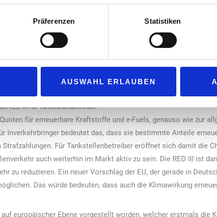
einen Anteilen lassen sich erste CO₂-Einsparungen erfüllen. Bei gr
fossilem Benzin geblendet. Für Tankstellen bedeutet das: Sie bleib
Präferenzen
Statistiken
e ihr Geschäftsmodell umstellen zu müssen.
ischen Vorgaben ab?
 vor allem dort, wo der Gesetzgeber Quoten zur Nutzung von E-Fuels
EU sehen wir mit der Erneuerbare-Energien-Richtlinie klare Vorgaben
AUSWAHL ERLAUBEN
Recht umgesetzt werden.
die RED III für Tankstellenbetreiber?
n Quoten für erneuerbare Kraftstoffe und e-Fuels, genauso wie zur a
Für Inverkehrbringer bedeutet das, dass sie bestimmte Anteile erneue
Strafzahlungen. Für Tankstellenbetreiber eröffnet sich damit die C
verkehr auch weiterhin im Markt aktiv zu sein. Die RED III ist damit
 zu reduzieren. Ein neuer Vorschlag der EU, der gerade in Deutschl
öglichen. Das würde bedeuten, dass auch die Klimawirkung erneuer
ive auf europäischer Ebene vorgestellt worden, welcher erstmals die