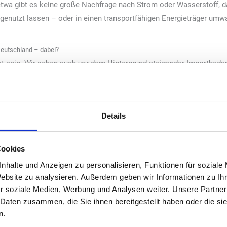
etwa gibt es keine große Nachfrage nach Strom oder Wasserstoff, 
ngenutzt lassen – oder in einen transportfähigen Energieträger um
Deutschland – dabei?
t sein. Wir sehen auch vor dem Hintergrund steigender Importbedar
hanol importieren und hier in bestehenden Raffinerien zu Kraftstoff
den können. Das schafft Wertschöpfung vor Ort, erhöht die Versorg
Details
etreiber?
tehende Tankstellen vertrieben werden – ohne neue Zapfsäulen ode
er so sein, dass e-Fuels dem bestehenden fossilen Kraftstoff beig
Cookies
Da sie chemisch identisch sind, ist das kein Problem. Für den Kunde
nhalte und Anzeigen zu personalisieren, Funktionen für soziale
Website zu analysieren. Außerdem geben wir Informationen zu I
r soziale Medien, Werbung und Analysen weiter. Unsere Partner
ehen Sie hier?
 Daten zusammen, die Sie ihnen bereitgestellt haben oder die s
m den fossilen Kraftstoffsee Stück für Stück durch chemisch identis
n.
den ersten Markteinstieg ist die Beimischung von E-Methanol, natü