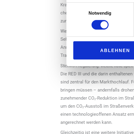
Kraftstoffnorm EN 228. Schon mit kl
Einwilligungsauswahl
chemisch hergestelltes e-Benzin mit 
Notwendig
zur Dekarbonisierung beitragen, ohn
Wie stark hängt die Entwicklung von polit
Sehr stark. Märkte entstehen aktuell
Anreize zur Nutzung schafft. In der 
ABLEHNEN
Transportbereich, die in deutsches 
Stichwort Regulierung: Welche Rolle spielt 
Die RED III und die darin enthaltene
sind zentral für den Markthochlauf. 
bringen müssen – andernfalls drohen 
zunehmender CO₂-Reduktion im Straßen
um den CO₂-Ausstoß im Straßenverkehr
einen technologieoffenen Ansatz erm
angerechnet werden kann.
Gleichzeitig ist eine weitere Initiat