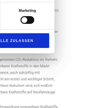
ößeren Beimischungen wird einfach
en Teil des Systems und können aktiv
Marketing
 und zur CO₂-Reduktion vorgibt, oder
 zur CO₂-Reduktion im
ALLE ZULASSEN
llgemeinen CO₂-Reduktion im Verkehr,
rbarer Kraftstoffe in den Markt
hance, auch zukünftig mit
 ein erster und wichtiger Schritt,
and diskutiert wird, soll endlich
bare Kraftstoffe auf Neufahrzeuge
 Klimawirkung erneuerbare Kraftstoffe