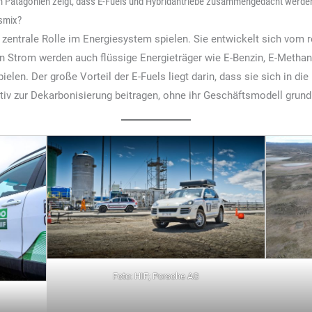
in Patagonien zeigt, dass E-Fuels und Hybridantriebe zusammengedacht werden
bsmix?
e zentrale Rolle im Energiesystem spielen. Sie entwickelt sich vom r
n Strom werden auch flüssige Energieträger wie E-Benzin, E-Methan
ielen. Der große Vorteil der E-Fuels liegt darin, dass sie sich in die
tiv zur Dekarbonisierung beitragen, ohne ihr Geschäftsmodell grun
Foto: HIF; Porsche AG