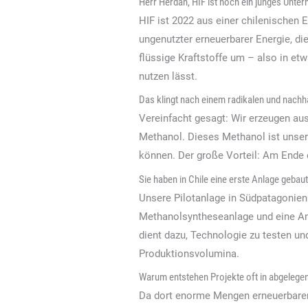
Herr Herdan, HIF ist noch ein junges Unte
HIF ist 2022 aus einer chilenischen
ungenutzter erneuerbarer Energie, di
flüssige Kraftstoffe um – also in et
nutzen lässt.
Das klingt nach einem radikalen und nachh
Vereinfacht gesagt: Wir erzeugen au
Methanol. Dieses Methanol ist unser
können. Der große Vorteil: Am Ende e
Sie haben in Chile eine erste Anlage gebaut
Unsere Pilotanlage in Südpatagonien i
Methanolsyntheseanlage und eine Anl
dient dazu, Technologie zu testen un
Produktionsvolumina.
Warum entstehen Projekte oft in abgelege
Da dort enorme Mengen erneuerbarer 