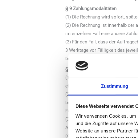
§ 9 Zahlungsmodalitäten
(1) Die Rechnung wird sofort, spät
(2) Die Rechnung ist innerhalb der 
im einzelnen Fall eine andere Zahlu
(3) Für den Fall, dass der Auftragg
3 Werktage vor Fälligkeit des jewei
bereits aus anderen zur Verfügung g
§ 10 Zahlungsverzug
(1) Bei Überschreitung der Zahlung
einer Stundung. Außerdem fallen de
Zustimmung
(2) Der Verlag ist berechtigt, von 
behält sich vor, einen im Einzelfal
Diese Webseite verwendet 
Forderungen sofort ohne jeden Abz
Wir verwenden Cookies, um I
(3) Der Verlag kann bei Zahlungsver
und die Zugriffe auf unsere 
Aufträge Vorauszahlung verlangen.
Website an unsere Partner fü
(4) Bei Vorliegen begründeter Zweif