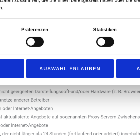
 Daten zusammen, die Sie ihnen bereitgestellt haben oder die s
 das Erscheinen weiterer Werbung ohne Rücksicht auf ein ursprüng
n.
d von dem Ausgleich offenstehender Rechnungsbeträge abhängig z
Präferenzen
Statistiken
ggeber gewünschte oder zu vertretende Änderungen des Werbemittels
 jeweils üblichen technischen Standard entsprechende Wiedergabe 
istung des Verlages
AUSWAHL ERLAUBEN
, dass es nach dem Stand der Technik nicht möglich ist, ein von F
esteht deshalb nicht, wenn ein Fehler hervorgerufen wird
nicht geeigneten Darstellungssoft-und/oder Hardware (z. B. Browser
netze anderer Betreiber
r oder Internet-Angeboten
ht aktualisierte Angebote auf sogenannten Proxy-Servern Zwischen
 oder Internet-Angebote
, der nicht länger als 24 Stunden (fortlaufend oder addiert) innerha