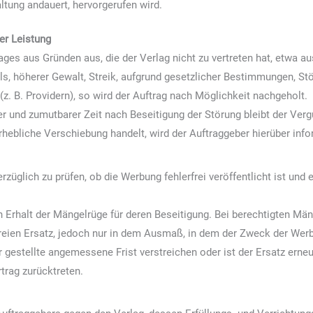
altung andauert, hervorgerufen wird.
er Leistung
rages aus Gründen aus, die der Verlag nicht zu vertreten hat, etwa 
s, höherer Gewalt, Streik, aufgrund gesetzlicher Bestimmungen, S
z. B. Providern), so wird der Auftrag nach Möglichkeit nachgeholt.
r und zumutbarer Zeit nach Beseitigung der Störung bleibt der Ver
hebliche Verschiebung handelt, wird der Auftraggeber hierüber info
rzüglich zu prüfen, ob die Werbung fehlerfrei veröffentlicht ist und
 Erhalt der Mängelrüge für deren Beseitigung. Bei berechtigten Mä
reien Ersatz, jedoch nur in dem Ausmaß, in dem der Zweck der Werb
ür gestellte angemessene Frist verstreichen oder ist der Ersatz erneu
trag zurücktreten.