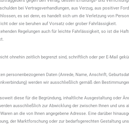
ftraggebers gegen den Verlag, dessen Erfüllungs- und Verrichtung
schulden bei Vertragsverhandlungen, aus Verzug, aus positiver For
hlossen, es sei denn, es handelt sich um die Verletzung von Perso
licht oder sie beruhen auf Vorsatz oder grober Fahrlässigkeit.
stehenden Regelungen auch für leichte Fahrlässigkeit, so ist die H
t.
cht ohnehin zeitlich begrenzt sind, schriftlich oder per E-Mail gek
lten personenbezogenen Daten (Anrede, Name, Anschrift, Geburtsda
nkverbindung) werden wir ausschließlich gemäß den Bestimmunge
soweit diese für die Begründung, inhaltliche Ausgestaltung oder Ä
 werden ausschließlich zur Abwicklung der zwischen Ihnen und uns
n Waren an die von Ihnen angegebene Adresse. Eine darüber hinausg
ung, der Marktforschung oder zur bedarfsgerechten Gestaltung unse