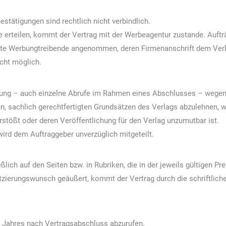
stätigungen sind rechtlich nicht verbindlich.
e erteilen, kommt der Vertrag mit der Werbeagentur zustande. Auf
ete Werbungtreibende angenommen, deren Firmenanschrift dem Verl
icht möglich.
rbung – auch einzelne Abrufe im Rahmen eines Abschlusses – wegen 
n, sachlich gerechtfertigten Grundsätzen des Verlags abzulehnen, 
tößt oder deren Veröffentlichung für den Verlag unzumutbar ist.
wird dem Auftraggeber unverzüglich mitgeteilt.
eßlich auf den Seiten bzw. in Rubriken, die in der jeweils gültigen Pr
atzierungswunsch geäußert, kommt der Vertrag durch die schriftlich
s Jahres nach Vertragsabschluss abzurufen.