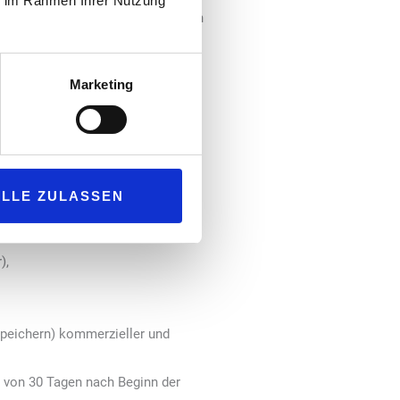
ie im Rahmen Ihrer Nutzung
lich vereinbartes Zahlungsziel von
u machen.
Marketing
 hat der Auftraggeber zu tragen.
des Werbemittels.
ALLE ZULASSEN
ehlern vorkommen freies Programm
),
speichern) kommerzieller und
lb von 30 Tagen nach Beginn der