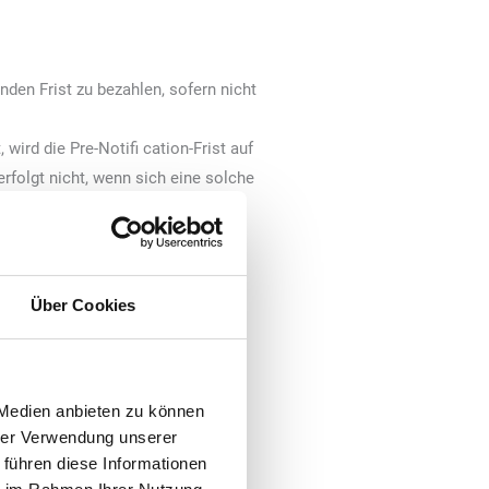
nden Frist zu bezahlen, sofern nicht
wird die Pre-Notifi cation-Frist auf
erfolgt nicht, wenn sich eine solche
rzugszinsen; dasselbe gilt bei
en zur Last.
Über Cookies
szinssatz zu verlangen. Der Verlag
keit aller offenstehenden
 Medien anbieten zu können
llen und für die restlichen
hrer Verwendung unserer
 führen diese Informationen
hin berechtigt, auch während der