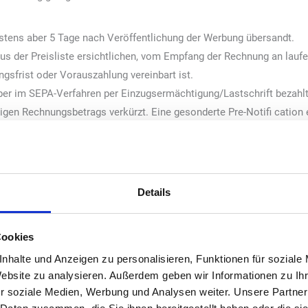
estens aber 5 Tage nach Veröffentlichung der Werbung übersandt.
aus der Preisliste ersichtlichen, vom Empfang der Rechnung an laufe
ngsfrist oder Vorauszahlung vereinbart ist.
eber im SEPA-Verfahren per Einzugsermächtigung/Lastschrift bezahlt, 
ligen Rechnungsbetrags verkürzt. Eine gesonderte Pre-Notifi cation 
estellten Unterlagen (z. B. der Rechnung) ergibt.
sfrist entstehen dem Auftraggeber als Unternehmer ohne Mahnung Ve
m Auftraggeber alle durch Zahlungserinnerungen verursachten Kost
Details
dem betreffenden Zeitpunkt ab Zinsen in Höhe von 5 % über dem Basi
l höheren Schaden geltend zu machen. Bei Zahlungsverzug tritt Fällig
Cookies
ug ein.
nhalte und Anzeigen zu personalisieren, Funktionen für soziale
zug die weitere Ausführung des Auftrags bis zur Bezahlung zurückste
Website zu analysieren. Außerdem geben wir Informationen zu I
r soziale Medien, Werbung und Analysen weiter. Unsere Partner
el an der Zahlungsfähigkeit des Auftraggebers ist der Verlag weiter