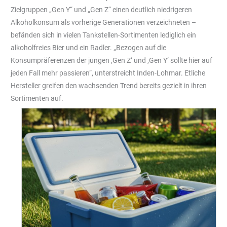
Zielgruppen „Gen Y“ und „Gen Z“ einen deutlich niedrigeren
Alkoholkonsum als vorherige Generationen verzeichneten –
befänden sich in vielen Tankstellen-Sortimenten lediglich ein
alkoholfreies Bier und ein Radler. „Bezogen auf die
Konsumpräferenzen der jungen ‚Gen Z‘ und ‚Gen Y‘ sollte hier auf
jeden Fall mehr passieren“, unterstreicht Inden-Lohmar. Etliche
Hersteller greifen den wachsenden Trend bereits gezielt in ihren
Sortimenten auf.