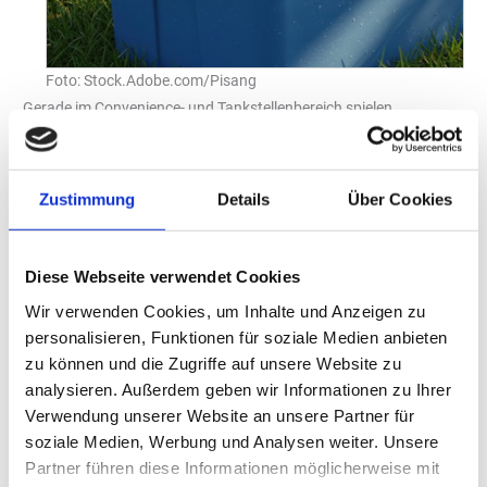
Foto: Stock.Adobe.com/Pisang
Gerade im Convenience- und Tankstellenbereich spielen
„spontane Kaufentscheidungen und der Wunsch nach
erfrischenden, aber verantwortungsvollen Alternativen eine
zentrale Rolle“, weiß Hagen Schlüter, Head of Marke bei
Zustimmung
Details
Über Cookies
„Bitburger“. Anfang des Jahres überarbeitete die „Bitburger
Braugruppe“ ihre alkoholfreie Range und führt nun insgesamt
acht alkoholfreie Biere und Biermixgetränke unter der Marke
Diese Webseite verwendet Cookies
„Bitburger 0,0 %“ – zwei davon als limitierte Sommereditionen.
Wir verwenden Cookies, um Inhalte und Anzeigen zu
Innovative alkoholfreie Biermixgetränke sprächen einerseits
personalisieren, Funktionen für soziale Medien anbieten
bewusst junge Bierkonsumenten an, andererseits positionierten
zu können und die Zugriffe auf unsere Website zu
sie sich vorrangig als gesündere Alternative zu Eistee oder
analysieren. Außerdem geben wir Informationen zu Ihrer
klassischen Softdrinks. Auch „Gold Ochsen“ greift den Trend zu
Verwendung unserer Website an unsere Partner für
alkoholfreien und -reduzierten Bieren gezielt in den jüngsten
soziale Medien, Werbung und Analysen weiter. Unsere
Sortimentserweiterungen auf: Das „Oxx Drei Acht“ (3,8 % vol.)
Partner führen diese Informationen möglicherweise mit