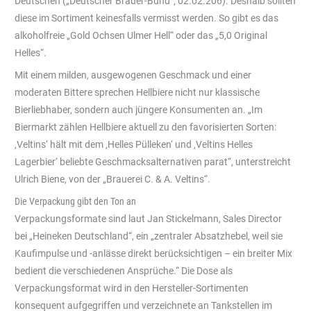
Deutschen („Deutscher Brauer-Bund“, 02.02.206). Deshalb sollten
diese im Sortiment keinesfalls vermisst werden. So gibt es das
alkoholfreie „Gold Ochsen Ulmer Hell“ oder das „5,0 Original
Helles“.
Mit einem milden, ausgewogenen Geschmack und einer
moderaten Bittere sprechen Hellbiere nicht nur klassische
Bierliebhaber, sondern auch jüngere Konsumenten an. „Im
Biermarkt zählen Hellbiere aktuell zu den favorisierten Sorten:
‚Veltins‘ hält mit dem ‚Helles Pülleken‘ und ‚Veltins Helles
Lagerbier‘ beliebte Geschmacksalternativen parat“, unterstreicht
Ulrich Biene, von der „Brauerei C. & A. Veltins“.
Die Verpackung gibt den Ton an
Verpackungsformate sind laut Jan Stickelmann, Sales Director
bei „Heineken Deutschland“, ein „zentraler Absatzhebel, weil sie
Kaufimpulse und -anlässe direkt berücksichtigen – ein breiter Mix
bedient die verschiedenen Ansprüche.“ Die Dose als
Verpackungsformat wird in den Hersteller-Sortimenten
konsequent aufgegriffen und verzeichnete an Tankstellen im