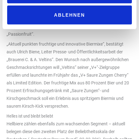
Innovationen wie das „Desperados Tropical Daiquiri“ oder das
„Gösser NaturRadler Grapefruit“ ansetzen. Auch andere
ABLEHNEN
Hersteller greifen den Trend auf: Aus dem Hause „Bitburger“ gibt
es das „Bitburger 0,0 %“ in den Sorten „Peach“, „Pineapple“ und
„Passionfruit“.
„Aktuell punkten fruchtige und innovative Biermixe“, bestätigt
auch Ulrich Biene, Leiter Presse- und Öffentlichkeitsarbeit der
„Brauerei C. & A. Veltins“. Den Wunsch nach außergewöhnlichen
Geschmacksrichtungen will „Veltins“ seiner „V+“-Zielgruppe
erfüllen und launchte im Frühjahr das „V+ Saure Zungen Cherry“
als Limited Edition. Der fruchtige Mix aus 80 Prozent Bier und 20
Prozent Erfrischungsgetränk mit „Saure Zungen“- und
Kirschgeschmack soll ein Erlebnis aus spritzigem Biermix und
saurem Kirsch-Kick versprechen.
Helles ist und bleibt beliebt
Hellbiere zählen ebenfalls zum wachsenden Segment – aktuell
belegen diese den zweiten Platz der Beliebtheitsskala der