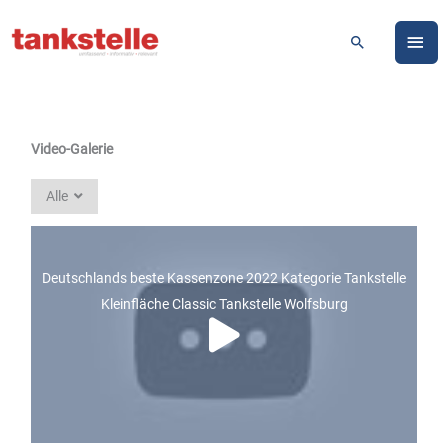
Zum
HA
Inhalt
Suchen
springen
Video-Galerie
Alle
Deutschlands beste Kassenzone 2022 Kategorie Tankstelle
Kleinfläche Classic Tankstelle Wolfsburg