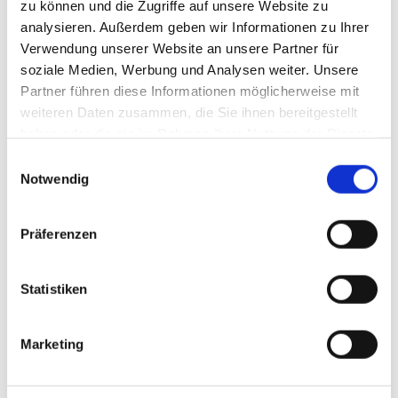
zu können und die Zugriffe auf unsere Website zu
Telefon-Nr.
analysieren. Außerdem geben wir Informationen zu Ihrer
Verwendung unserer Website an unsere Partner für
soziale Medien, Werbung und Analysen weiter. Unsere
E-Mail*
Partner führen diese Informationen möglicherweise mit
weiteren Daten zusammen, die Sie ihnen bereitgestellt
haben oder die sie im Rahmen Ihrer Nutzung der Dienste
gesammelt haben.
Ihr Anliegen
Einwilligungsauswahl
Notwendig
Präferenzen
Statistiken
Marketing