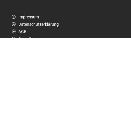
Impressum
Datenschutzerklärung
AGB
Compliance
Produktsicherheit
Suchen
medialog GmbH & Co. KG
Am Bollgraben 1
76534 Baden-Baden
Telefon: +49 (0) 72 25 606-00
service@tankstelle-magazin.de
Unsere Partner