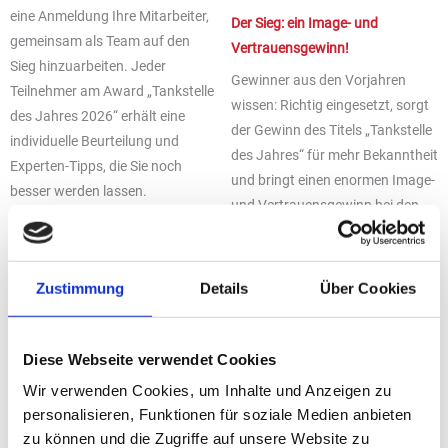
eine Anmeldung Ihre Mitarbeiter,
Der Sieg: ein Image- und
gemeinsam als Team auf den
Vertrauensgewinn!
Sieg hinzuarbeiten. Jeder
Gewinner aus den Vorjahren
Teilnehmer am Award „Tankstelle
wissen: Richtig eingesetzt, sorgt
des Jahres 2026“ erhält eine
der Gewinn des Titels „Tankstelle
individuelle Beurteilung und
des Jahres“ für mehr Bekanntheit
Experten-Tipps, die Sie noch
und bringt einen enormen Image-
besser werden lassen.
und Vertrauensgewinn bei den
Auszeichnung
Kunden. Das führt zu
Die Gewinner des Awards werden
signifikanten Umsatzzuwächsen.
am 22. Juni 2026 im Rahmen der
D
ie letzte Möglichkeit zur
Zustimmung
Details
Über Cookies
„bft-Zukunftstagung“ in
Teilnahme ist der 10. April 2026.
Hannover geehrt.
Zur Anmeldung Ihrer Station
Diese Webseite verwendet Cookies
Mit freundlicher Unterstützung:
Wir verwenden Cookies, um Inhalte und Anzeigen zu
personalisieren, Funktionen für soziale Medien anbieten
zu können und die Zugriffe auf unsere Website zu