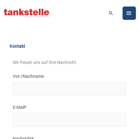
Zum
HA
Inhalt
Suchen
springen
Kontakt
Wir freuen uns auf Ihre Nachricht.
Vor-/Nachname
E-Mail*
Nachricht*