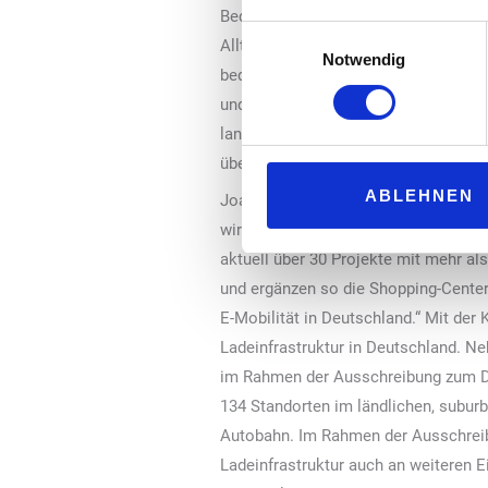
Bedeutung. Unser Ziel ist es, überal
Einwilligungsauswahl
Alltag integrieren können. Durch di
Notwendig
bequem miteinander verbinden.“ Car
und insbesondere Schnellladeinfrastr
langfristig den Wert von Immobilien
über die erfolgreiche Umsetzung die
ABLEHNEN
Joanna Fisher, CEO der ECE Marketpl
wir konsequent am Ausbau der E-Ladei
aktuell über 30 Projekte mit mehr a
und ergänzen so die Shopping-Center-
E-Mobilität in Deutschland.“ Mit der
Ladeinfrastruktur in Deutschland. N
im Rahmen der Ausschreibung zum De
134 Standorten im ländlichen, subur
Autobahn. Im Rahmen der Ausschreib
Ladeinfrastruktur auch an weiteren E