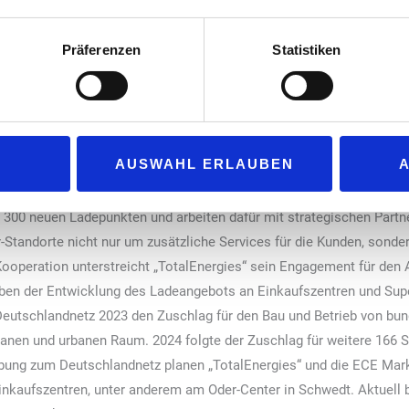
l dort attraktive Ladeangebote zu schaffen, wo die Kunden das Laden
e Kooperation mit ‚Redevco‘ und ECE Marketplaces lassen sich Einka
Präferenzen
Statistiken
ola Obermöller, Managing Director und Head of Asset Management 
uktur leisten einen wichtigen Beitrag zur Verkehrswende und Nachha
. Damit entspricht dieses Win-Win-Ergebnis genau unserer Unternehm
ser Kooperation und danken unseren Partnern.“
AUSWAHL ERLAUBEN
aces: „In enger Partnerschaft mit den Eigentümern der von uns bet
nfrastruktur an Einkaufszentren. Dafür realisieren wir im Auftrag 
ls 300 neuen Ladepunkten und arbeiten dafür mit strategischen Par
Standorte nicht nur um zusätzliche Services für die Kunden, sondern
 Kooperation unterstreicht „TotalEnergies“ sein Engagement für den 
eben der Entwicklung des Ladeangebots an Einkaufszentren und Su
utschlandnetz 2023 den Zuschlag für den Bau und Betrieb von bun
banen und urbanen Raum. 2024 folgte der Zuschlag für weitere 166 S
ung zum Deutschlandnetz planen „TotalEnergies“ und die ECE Mark
inkaufszentren, unter anderem am Oder-Center in Schwedt. Aktuell be