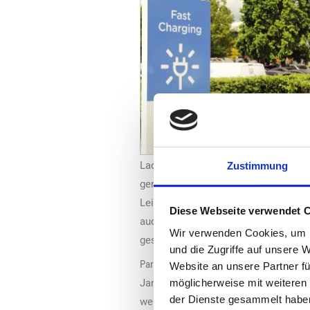
Ladesäulen werden zu 100 Prozent mi
Zustimmung
gerecht zu werden, installiert „Tota
Leistung von bis zu 200 Kilowatt, a
Diese Webseite verwendet 
auch DC-Wallboxen mit 50 Kilowatt L
Wir verwenden Cookies, um I
gesamten Prozess von der Konzeption
und die Zugriffe auf unsere 
Partnerschaft von besonderer Bedeutung
Website an unsere Partner fü
Jan Petersen, Geschäftsführer „Tota
möglicherweise mit weiteren
der Dienste gesammelt habe
weiter voranzutreiben, sind Partner