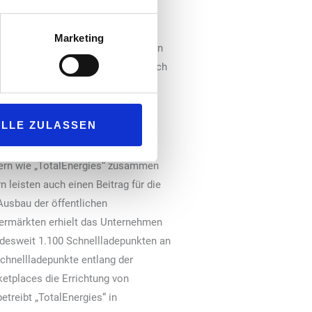
 ihres Fahrzeugs nahtlos in den
ufserlebnis und Ladevorgang jetzt
Marketing
bei „Redevco“ DACH: „E-Ladesäulen
ltigkeit, stärken aber zugleich auch
ensstrategie. Wir freuen uns sehr
ALLE ZULASSEN
riebenen Shopping-Center arbeiten
der jeweiligen Center-Eigentümer
tnern wie „TotalEnergies“ zusammen
 leisten auch einen Beitrag für die
Ausbau der öffentlichen
permärkten erhielt das Unternehmen
desweit 1.100 Schnellladepunkten an
chnellladepunkte entlang der
etplaces die Errichtung von
treibt „TotalEnergies“ in