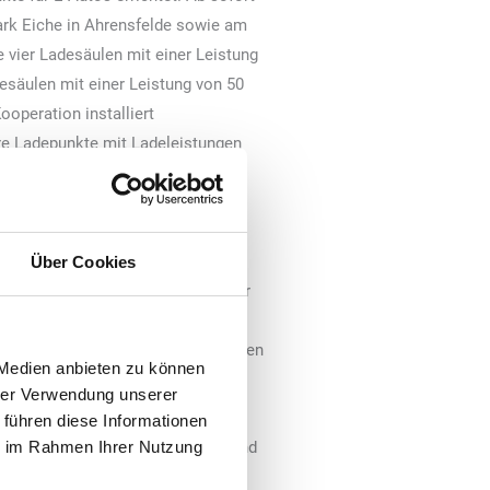
rk Eiche in Ahrensfelde sowie am
 vier Ladesäulen mit einer Leistung
esäulen mit einer Leistung von 50
operation installiert
re Ladepunkte mit Ladeleistungen
fszentrum Wust. Die Shopping-
en-Investment-Managers „Redevco“
ketplaces gemanagt. Alle
chiedlichen Ansprüchen der Nutzer
Über Cookies
hl HPC-Schnellladesäulen mit einer
uten aufgeladen werden kann, als
ition übernimmt „TotalEnergies“ den
 Medien anbieten zu können
.
hrer Verwendung unserer
 führen diese Informationen
er Elektromobilität in Deutschland
ie im Rahmen Ihrer Nutzung
ierter Immobilien von besonderer