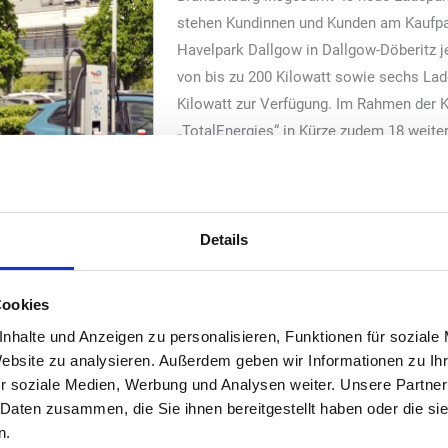
stehen Kundinnen und Kunden am Kaufpa
Havelpark Dallgow in Dallgow-Döberitz je
von bis zu 200 Kilowatt sowie sechs Lad
Kilowatt zur Verfügung. Im Rahmen der Ko
„TotalEnergies“ in Kürze zudem 18 weite
zwischen 50 und 200 Kilowatt am Einkau
Center werden im Auftrag des Immobili
vom Shopping-Center-Betreiber ECE-Mar
t Strom aus erneuerbaren Energiequellen versorgt. Um den unters
Details
lEnergies“ vor Ort bedarfsgerechte Ladetechnik. Diese umfasst sowo
n denen das E-Auto während kurzer Besuche innerhalb von nur 30 Min
Cookies
adeleistung für den entspannten Einkaufsbummel. Neben der Invest
nhalte und Anzeigen zu personalisieren, Funktionen für soziale
 über den Bau bis hin zum Betrieb und zur Wartung der Ladesäulen
Website zu analysieren. Außerdem geben wir Informationen zu I
r soziale Medien, Werbung und Analysen weiter. Unsere Partner
lEnergies Charging Solutions Deutschland GmbH“: „Um den Ausbau d
 Daten zusammen, die Sie ihnen bereitgestellt haben oder die s
n.
schaften wie diese mit den Eigentümern und Betreibern hochfrequent