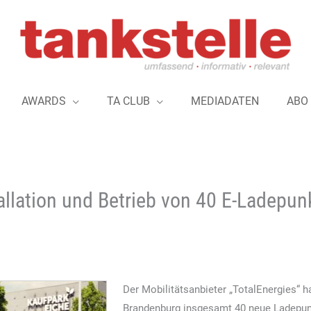
AWARDS
TA CLUB
MEDIADATEN
ABO
allation und Betrieb von 40 E-Ladepun
Der Mobilitätsanbieter „TotalEnergies“ h
Brandenburg insgesamt 40 neue Ladepunkt