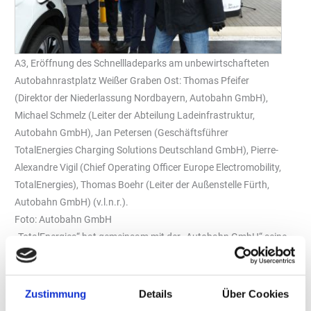
A3, Eröffnung des Schnellladeparks am unbewirtschafteten
Autobahnrastplatz Weißer Graben Ost: Thomas Pfeifer
(Direktor der Niederlassung Nordbayern, Autobahn GmbH),
Michael Schmelz (Leiter der Abteilung Ladeinfrastruktur,
Autobahn GmbH), Jan Petersen (Geschäftsführer
TotalEnergies Charging Solutions Deutschland GmbH), Pierre-
Alexandre Vigil (Chief Operating Officer Europe Electromobility,
TotalEnergies), Thomas Boehr (Leiter der Außenstelle Fürth,
Autobahn GmbH) (v.l.n.r.).
Foto: Autobahn GmbH
„TotalEnergies“ hat gemeinsam mit der „Autobahn GmbH“ seine
ersten beiden Schnellladestationen im Rahmen des
Deutschlandnetzes an Autobahnrastanlagen in Betrieb
genommen.
Zustimmung
Details
Über Cookies
Die beiden Standorte befinden sich an der Rastanlage Weißer