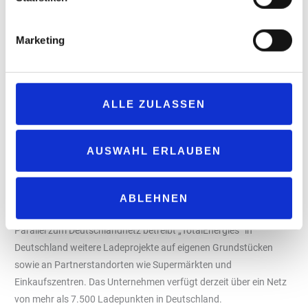
dort attraktive Ladeoptionen zu schaffen, wo sich unsere Kunden
aufhalten. Das Deutschlandnetz spielt dabei eine zentrale Rolle.
Marketing
Nachdem wir innerhalb von rund einem Jahr bereits über 40
regionale Schnellladestandorte eröffnen konnten, freue ich mich
sehr, dass wir nun mit unseren Deutschlandnetz-Stationen auch
an der Autobahn präsent sind. So lassen sich Rast und Laden
ALLE ZULASSEN
bequem verbinden.“
Das Deutschlandnetz umfasst insgesamt 9.000 zusätzliche
AUSWAHL ERLAUBEN
Schnellladepunkte für Elektrofahrzeuge. Davon entstehen rund
900 Standorte im urbanen und ländlichen Raum sowie 200 an
unbewirtschafteten Autobahnrastanlagen. Das BMV investiert in
ABLEHNEN
das Gesamtprojekt rund 2,3 Milliarden Euro.
Parallel zum Deutschlandnetz betreibt „TotalEnergies“ in
Deutschland weitere Ladeprojekte auf eigenen Grundstücken
sowie an Partnerstandorten wie Supermärkten und
Einkaufszentren. Das Unternehmen verfügt derzeit über ein Netz
von mehr als 7.500 Ladepunkten in Deutschland.