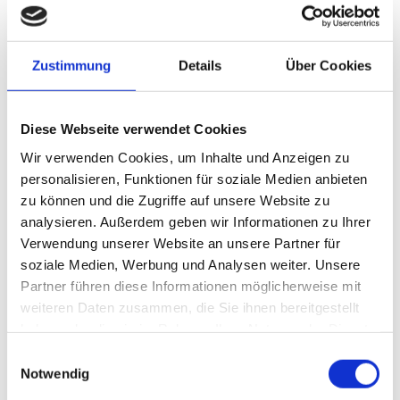
„Nidec Conversion“, ein Geschäftsbereich der „Nidec Group“, und
„BNP Paribas Leasing Solutions“ haben eine Partnerschaft
bekannt gegeben. Ziel ist es, den Ausbau der E-
Zustimmung
Details
Über Cookies
Mobilitätsinfrastruktur und energieeffizienter Technologien in
Europa zu beschleunigen.
Diese Webseite verwendet Cookies
Die Zusammenarbeit erstreckt sich auf Italien, Spanien, die DACH-
Wir verwenden Cookies, um Inhalte und Anzeigen zu
Region, Belgien, die Niederlande, Frankreich, Großbritannien,
personalisieren, Funktionen für soziale Medien anbieten
Norwegen, Finnland, Schweden, Polen und Rumänien. Kunden
zu können und die Zugriffe auf unsere Website zu
sollen die Produkte und Dienstleistungen von „Nidec Conversion“
analysieren. Außerdem geben wir Informationen zu Ihrer
durch Finanzierungslösungen einfacher beziehen können. Zu den
Verwendung unserer Website an unsere Partner für
Zielgruppen gehören Betreiber von Ladestationen,
soziale Medien, Werbung und Analysen weiter. Unsere
Fuhrparkmanager, Tankstellen, Dienstleister und Einzelhändler.
Partner führen diese Informationen möglicherweise mit
Im Rahmen der Kooperation werden Finanzierungen für die
weiteren Daten zusammen, die Sie ihnen bereitgestellt
Ladeinfrastruktur für Elektrofahrzeuge (EVCI) von „Nidec
haben oder die sie im Rahmen Ihrer Nutzung der Dienste
Conversion“ sowie die dazugehörigen Dienstleistungen
gesammelt haben.
Einwilligungsauswahl
angeboten. Die Angebote richten sich an Unternehmen
Notwendig
unterschiedlicher Größe.