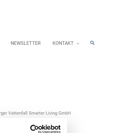
Suchen
NEWSLETTER
KONTAKT
rger Vattenfall Smarter Living GmbH
 Netto-Standorte mit PKW-
plätzen der Märkte in der Erich-