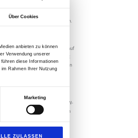
raße 31 in Berlin-Prenzlauer Berg
chönhausen werden ab sofort je
Über Cookies
die Öffentlichkeit zugänglich sein.
destationen unter anderem in
ase. Weitere Standorte werden
 Medien anbieten zu können
t es in den Jahren 2023 und 2024 auf
hrer Verwendung unserer
ten gesamt ca. 460 Ladesäulen mit
 führen diese Informationen
as Netz an öffentlich zugänglichen
ie im Rahmen Ihrer Nutzung
 Ladesäulen werden mit Strom aus
Marketing
ladeinfrastruktur mit bis zu 180 KW-
et. Betrieben werden die Stationen
künftig neben einem sehr guten
können, während des Einkaufs ihr
ALLE ZULASSEN
utschland.