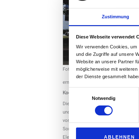
Zustimmung
Diese Webseite verwendet 
Wir verwenden Cookies, um I
und die Zugriffe auf unsere 
Website an unsere Partner fü
möglicherweise mit weiteren
Foto: Netto
der Dienste gesammelt habe
erneuerbaren Quellen versorgt.
Einwilligungsauswahl
Kooperation mit Vattenfall
Notwendig
Die Kooperation von Netto Deutschlan
und 360 KW-Ladesäulen. Dabei werden
von unserem Vertragspartner Vattenf
Sortiment in unseren Lebensmittelmä
ABLEHNEN
Elektro-Fahrzeug aufzuladen“, sagt R