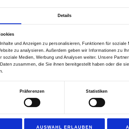
Weinert-Straße 95 und der Stahlheimer St
sowie Am Gehrensee 2 in Berlin Hohens
Details
Standort mindestens zwei Ladepunkte für 
Aktuell befinden sich sieben weitere La
Cookies
Greifswald und Oberkrämer in der Bauph
nhalte und Anzeigen zu personalisieren, Funktionen für soziale
zeitnah in Betrieb genommen. Geplant is
Website zu analysieren. Außerdem geben wir Informationen zu I
den Parkplätzen von ca. 270 Netto-Märk
r soziale Medien, Werbung und Analysen weiter. Unsere Partner
920 Ladepunkten aufzubauen und damit d
 Daten zusammen, die Sie ihnen bereitgestellt haben oder die s
Ladepunkten deutlich zu erweitern. Alle
n.
Präferenzen
Statistiken
d und Vattenfall beinhaltet grundsätzlich den Aufbau einer Schnell
 zunächst die Parkplätze der Netto eigenen Immobilien ausgestatt
all. „Wir freuen uns sehr, dass wir unsere Kundinnen und Kunden zu
rkten zu einem günstigen Preis nun auch die Möglichkeit anbieten 
AUSWAHL ERLAUBEN
aik Schöne, Leiter Expansion, Technik und Einrichtung von Netto De