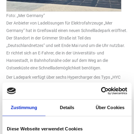
Foto: „Mer Germany“
Der Anbieter von Ladelösungen für Elektrofahrzeuge „Mer
Germany“ hat in Greifswald einen neuen Schnellladepark eröffnet.
Der Standort in der Grimmer Straße ist Teil des
„Deutschlandnetzes“ und seit Ende Mai rund um die Uhr nutzbar.
Er richtet sich an E-Fahrer, die in der Universitäts- und
Hansestadt, in Bahnhofsnähe oder auf dem Weg an die
Ostseeküste eine Schnelllademöglichkeit benötigen.
Der Ladepark verfügt über sechs Hypercharger des Typs „HYC
400-4“ mit insgesamt zwölf Ladepunkten. Die Anlagen
ermöglichen Ladeleistungen von bis zu 400 Kilowatt. Ein
Mittelspannungsanschluss mit Trafo soll den parallelen Betrieb
Zustimmung
Details
Über Cookies
mehrerer Fahrzeuge ermöglichen. Geladen wird nach Angaben
des Betreibers ausschließlich mit Ökostrom.
Holzdach mit Photovoltaik
Diese Webseite verwendet Cookies
Ein prägendes Element des Standorts ist die Überdachung aus