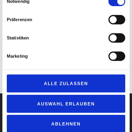
Notwendig
Präferenzen
Mit Absenden der Anmeldung akzeptiere ich die
AGB
, sowie
die
Datenschutzerklärung
*
Statistiken
Marketing
Anti-Roboter-Verifizierung
Hier klicken
Friendly
Captcha ⇗
ALLE ZULASSEN
AUSWAHL ERLAUBEN
ABLEHNEN
Impressum