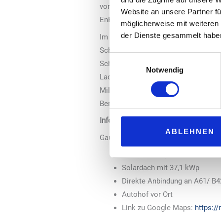
vor Ort aus: Neben einer schnellen A
Website an unsere Partner fü
EnBW-Schnellladestandorte unter Bew
möglicherweise mit weiteren
der Dienste gesammelt habe
Im vergangenen Jahr hat die EnBW 1
Schnellladepunkten betreibt das En
Einwilligungsauswahl
Schnellladepunkte betreiben. Damit l
Notwendig
Ladeinfrastruktur in Deutschland vo
Millionen Euro. Die für E-Mobilität 
Bereich Schnellladeinfrastruktur mi
Informationen zu den neuen EnBW-Sc
ABLEHNEN
Gau-Bickelheim (Rheinland-Pfalz)
16 HPC-Ladepunkte mit bis zu
Solardach mit 37,1 kWp
Direkte Anbindung an A61/ B4
Autohof vor Ort
Link zu Google Maps:
https:/