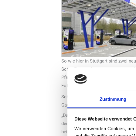
So wie hier in Stuttgart sind zwei n
Schnellladeparks in Nordrhein-Westfa
Pfalz in Betrieb.
Foto: EnBW / Fotograf: Endre Dulic
Schnellladestandorte verfügen zudem 
Zustimmung
Gau-Bickelheim mit 100 Prozent Öko
„Das Laden des Elektroautos muss sich
Diese Webseite verwendet 
der als Chief Innovation & New Busin
Wir verwenden Cookies, um I
beim Ausbau der bundesweiten Schnel
und die Zugriffe auf unsere 