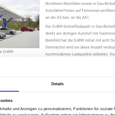
Nordrhein-Westfalen sowie in Gau-Bickel
Autofahrer*innen auf Fernreisen profiti
an die A2 bzw. an die A61.
Der EnBW-Schnellladepark in Gau-Bickelh
direkt am dortigen Autohof mit Gastron
Bielefeld hat die EnBW initial mit acht S
Demnächst wird sie diese Anzahl verdopp
eue EnBW-
hochmodernen Ladepunkte anbieten. Vor 
len und in Rheinland-
nur Essensangebote, sondern auch versc
Bielefelder Standort eignet sich so auch 
Alltagsbesorgungen schnell ihr Auto au
über ein Solardach. Wie alle ihre eigenen Ladestandorte betreibt d
Details
strom.
 für unsere Kund*innen flexibel in den Alltag integrieren – auch au
Cookies
ess Officer der EnBW den Bereich E-Mobilität verantwortet. Er verw
nhalte und Anzeigen zu personalisieren, Funktionen für soziale
lladeinfrastruktur: „Die Standorte für unsere Schnellladeparks wä
Website zu analysieren. Außerdem geben wir Informationen zu I