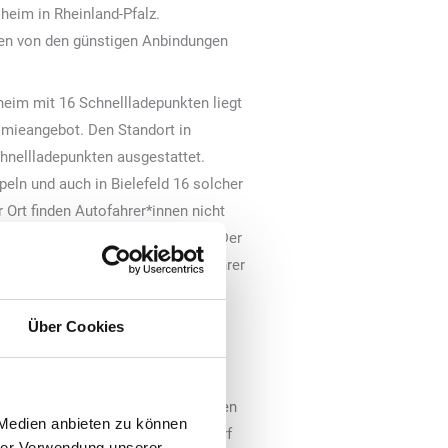
heim in Rheinland-Pfalz.
eren von den günstigen Anbindungen
eim mit 16 Schnellladepunkten liegt
omieangebot. Den Standort in
chnellladepunkten ausgestattet.
eln und auch in Bielefeld 16 solcher
Ort finden Autofahrer*innen nicht
hiedene Einkaufsmöglichkeiten. Der
für alle Kund*innen, die während ihrer
fladen möchten. Beide neuen
ie EnBW auch jene in Bielefeld und
Über Cookies
f Fernfahrten“, sagt Jürgen Stein,
eist auf die Relevanz der Kund*innen
 Medien anbieten zu können
hlen wir nach dem konkreten Bedarf
hrer Verwendung unserer