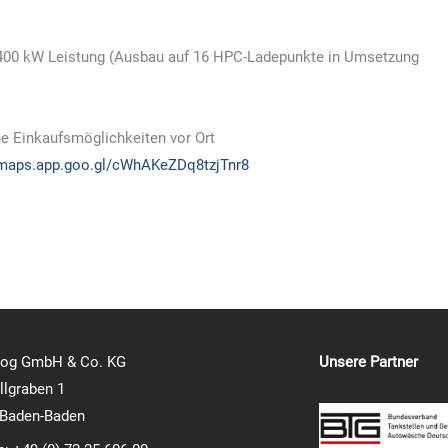
 400 kW Leistung (Ausbau auf 16 HPC-Ladepunkte in Umsetzung
 Einkaufsmöglichkeiten vor Ort
/maps.app.goo.gl/cWhAKeZDq8tzjTnr8
log GmbH & Co. KG
Unsere Partner
lgraben 1
 Baden-Baden