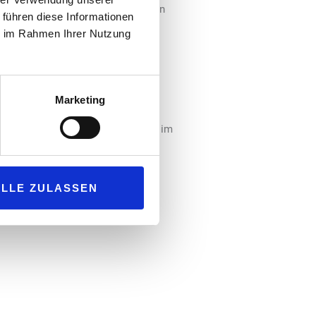
m Mittelpunkt, was die beiden neuen
 führen diese Informationen
ie im Rahmen Ihrer Nutzung
insgesamt über 4.200
 möchte die EnBW rund 30.000
amtbedarf an öffentlicher
Marketing
ernehmen jedes Jahr etwa 200
t kürzlich für ihre Vorreiterrolle im
ALLE ZULASSEN