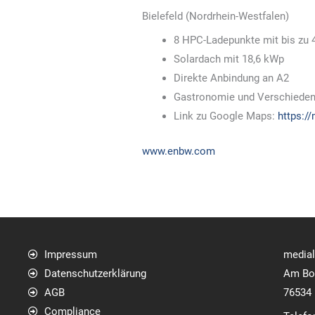
Bielefeld (Nordrhein-Westfalen)
8 HPC-Ladepunkte mit bis zu
Solardach mit 18,6 kWp
Direkte Anbindung an A2
Gastronomie und Verschiedene
Link zu Google Maps:
https:/
www.enbw.com
Impressum
media
Datenschutzerklärung
Am Bol
AGB
76534
Compliance