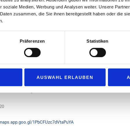
nbindung an Autobahnen steht dabei auch die Aufenthaltsqualität i
r soziale Medien, Werbung und Analysen weiter. Unsere Partner
eis stellen.“
 Daten zusammen, die Sie ihnen bereitgestellt haben oder die s
n.
5 große Schnellladeparks mit Solardach in Betrieb genommen. Mit 
ergieunternehmen bundesweit das größte Schnellladenetz. Bis 2030
eistet sie einen relevanten Beitrag für den bis dahin benötigten Ges
Präferenzen
Statistiken
n 130.000 bis 150.000 Schnellladepunkten. Dafür investiert das Unt
zuständige Tochter des Energieunternehmens EnBW mobility+ wurde ers
t dem Deutschen Nachhaltigkeitspreis 2024 ausgezeichnet.
hnellladeparks:
AUSWAHL ERLAUBEN
 400 kW Leistung
20
/maps.app.goo.gl/1PbCFUzc7dVtaPuYA