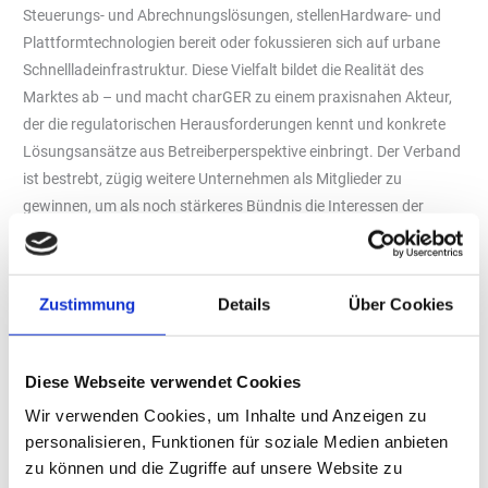
Steuerungs- und Abrechnungslösungen, stellenHardware- und
Plattformtechnologien bereit oder fokussieren sich auf urbane
Schnellladeinfrastruktur. Diese Vielfalt bildet die Realität des
Marktes ab – und macht charGER zu einem praxisnahen Akteur,
der die regulatorischen Herausforderungen kennt und konkrete
Lösungsansätze aus Betreiberperspektive einbringt. Der Verband
ist bestrebt, zügig weitere Unternehmen als Mitglieder zu
gewinnen, um als noch stärkeres Bündnis die Interessen der
Ladeinfrastruktur-Branche zu vertreten.
Die Gründung des Verbands fällt in eine Phase politischer
Neuaufstellung: Mit dem Koalitionsvertrag der neuen
Zustimmung
Details
Über Cookies
Bundesregierung und den damit einhergehenden Plänen zur
Beschleunigung des Ladeinfrastruktur-Ausbaus in Deutschland
bietet sich nun die Chance,bestehende Hindernisse aus dem Weg
Diese Webseite verwendet Cookies
zu räumen – von schwerfälligen Genehmigungsverfahren bei
Wir verwenden Cookies, um Inhalte und Anzeigen zu
Netzanschlüssen bis hin zur Beseitigung unfairer
personalisieren, Funktionen für soziale Medien anbieten
Wettbewerbsbedingungen.
zu können und die Zugriffe auf unsere Website zu