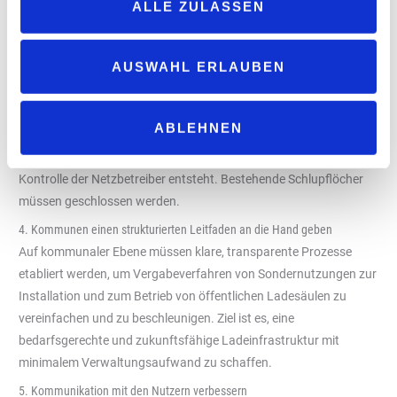
ALLE ZULASSEN
Verhinderung von Missbrauch.
3. Mit Entflechtung für fairen Wettbewerb sorgen
AUSWAHL ERLAUBEN
Um einen fairen Wettbewerb beim Ausbau der Ladeinfrastruktur
zu schaffen, muss die gesetzlich vorgeschriebene Trennung
zwischen Netzbetreibern und Ladepunktbetreibern konsequent
ABLEHNEN
umgesetzt werden. Der Verband plädiert dafür, die Entflechtung
wirksam durchzusetzen, damit Ladeinfrastruktur nicht unter
Kontrolle der Netzbetreiber entsteht. Bestehende Schlupflöcher
müssen geschlossen werden.
4. Kommunen einen strukturierten Leitfaden an die Hand geben
Auf kommunaler Ebene müssen klare, transparente Prozesse
etabliert werden, um Vergabeverfahren von Sondernutzungen zur
Installation und zum Betrieb von öffentlichen Ladesäulen zu
vereinfachen und zu beschleunigen. Ziel ist es, eine
bedarfsgerechte und zukunftsfähige Ladeinfrastruktur mit
minimalem Verwaltungsaufwand zu schaffen.
5. Kommunikation mit den Nutzern verbessern