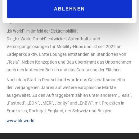
Objektbetreuern. Für Flächenbetreiber reduziert sich damit der
ABLEHNEN
Koordinationsaufwand, insbesondere an Standorten ohne
eigenes Shop-Personal.
„bk World“ im Umfeld der Elektromobilität
Die „bk World GmbH“ entwickelt Aufenthalts- und
Versorgungslösungen für Mobility-Hubs und ist seit 2022 an
Ladeparks aktiv. Erste Lounges entstanden an Standorten von
„Tesla“. Neben Konzeption und Bau übernimmt das Unternehmen
auch den laufenden Betrieb und das Caretaking der Flächen.
Nach dem Start in Deutschland wurde das Geschäftsmodell in
den vergangenen Jahren auf weitere europäische Märkte
ausgeweitet. Zu den Auftraggebern zählen unter anderem „Tesla“,
„Fastned“, „EON“, „MER“, „Ionity“ und „EnBW“, mit Projekten in
Frankreich, Portugal, England, der Schweiz und Belgien.
www.bk.world