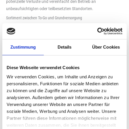
potenzielle Verluste und vereinfacht den Betrieb an
unbeaufsichtigten oder teilbesetzten Standorten.
Sortiment zwischen To-Go und Grundversorgung
Das angebotene Sortiment orientiert sich an klassischen
Convenience-Strukturen. Neben Snacks, Sandwiches, Smoothies
und Getränken sind auch ausgewählte Artikel des täglichen
Bedarfs wie Pasta oder Hafermilch verfügbar. Damit adressiert
Zustimmung
Details
Über Cookies
das Konzept sowohl den kurzfristigen Verzehr als auch
ergänzende Spontankäufe – ein Ansatz, der insbesondere für
Diese Webseite verwendet Cookies
Standorte mit längeren Verweilzeiten, etwa Ladeparks, relevant
ist.
Wir verwenden Cookies, um Inhalte und Anzeigen zu
personalisieren, Funktionen für soziale Medien anbieten
Betriebsmodell mit hohem Automatisierungsgrad
zu können und die Zugriffe auf unsere Website zu
Für Betreiber setzt der „bk Robotic Shop“ auf ein
analysieren. Außerdem geben wir Informationen zu Ihrer
vollautomatisiertes Warenlager mit schneller Kommissionierung
Verwendung unserer Website an unsere Partner für
und digitaler Bestandsführung in Echtzeit. Personalintensive
soziale Medien, Werbung und Analysen weiter. Unsere
Prozesse im Verkauf entfallen, während Sortimentspflege und
Partner führen diese Informationen möglicherweise mit
Warenverfügbarkeit zentral überwacht werden können. Das
weiteren Daten zusammen, die Sie ihnen bereitgestellt
Modell eignet sich damit insbesondere für Standorte mit