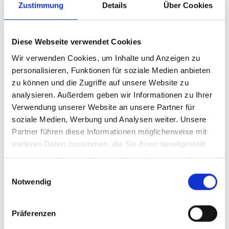
Zustimmung
Details
Über Cookies
Bitte beschreiben Sie der Jury kurz, was Ihre Kassenzone
besonders auszeichnet:*
Diese Webseite verwendet Cookies
Wir verwenden Cookies, um Inhalte und Anzeigen zu
personalisieren, Funktionen für soziale Medien anbieten
zu können und die Zugriffe auf unsere Website zu
analysieren. Außerdem geben wir Informationen zu Ihrer
Verwendung unserer Website an unsere Partner für
soziale Medien, Werbung und Analysen weiter. Unsere
Partner führen diese Informationen möglicherweise mit
weiteren Daten zusammen, die Sie ihnen bereitgestellt
haben oder die sie im Rahmen Ihrer Nutzung der Dienste
gesammelt haben.
Einwilligungsauswahl
Notwendig
Fotos können Sie direkt hier hochladen oder auch per Mail an
villwock@rundschau.de senden.
Präferenzen