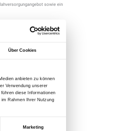
Nahversorgungangebot sowie ein
enunternehmen als starken
, Zuverlässigkeit und
Über Cookies
tenpunkten in Deutschland
ürfnisse unserer E-
 Medien anbieten zu können
hrer Verwendung unserer
 führen diese Informationen
ie im Rahmen Ihrer Nutzung
che Ingenieurskunst,
ann ist untrennbar mit der
weiteren starken Partner im
Marketing