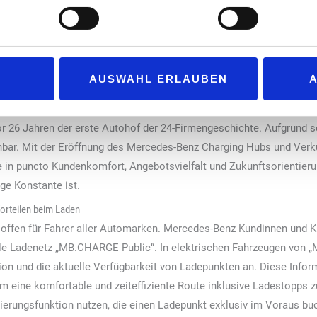
nfrastrukturen an Bord zu wissen. Diese Zusammenarbeit unter
sige Qualität und Service zu bieten.“
 Ruscheinsky)
, Geschäftsführende Gesellschafterin der 24-Aut
nsion.
AUSWAHL ERLAUBEN
r 26 Jahren der erste Autohof der 24-Firmengeschichte. Aufgrund se
ennbar. Mit der Eröffnung des Mercedes-Benz Charging Hubs und Ver
in puncto Kundenkomfort, Angebotsvielfalt und Zukunftsorientieru
ige Konstante ist.
orteilen beim Laden
offen für Fahrer aller Automarken. Mercedes-Benz Kundinnen und Ku
tale Ladenetz „MB.CHARGE Public“. In elektrischen Fahrzeugen von 
on und die aktuelle Verfügbarkeit von Ladepunkten an. Diese Info
 um eine komfortable und zeiteffiziente Route inklusive Ladestopps 
erungsfunktion nutzen, die einen Ladepunkt exklusiv im Voraus buch