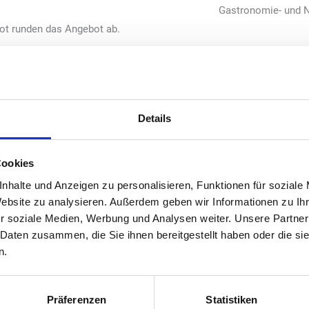
Gastronomie- und 
ot runden das Angebot ab.
gewinnen wir ein erfahrenes und mehrfach prämiertes Famili
edes-Benz Ladenetzwerk. Unsere Kooperation bringt Innovation
Details
Reise- und Ladeerlebnis an den zentralen Hauptverkehrskno
 Lade- und Gastronomieinfrastruktur, die optimal auf die Bed
nd Kunden abgestimmt ist.“
Cookies
CEO Mercedes-Benz High Power Charging Europe
nhalte und Anzeigen zu personalisieren, Funktionen für soziale
Website zu analysieren. Außerdem geben wir Informationen zu I
r soziale Medien, Werbung und Analysen weiter. Unsere Partner
 Daten zusammen, die Sie ihnen bereitgestellt haben oder die s
n.
 dem traditionsreichen deutschen Unternehmen, das auf deuts
 internationaler Strahlkraft seit mehr als 140 Jahren blicken k
schichte verknüpft. Wir freuen uns, mit Mercedes-Benz einen 
Präferenzen
Statistiken