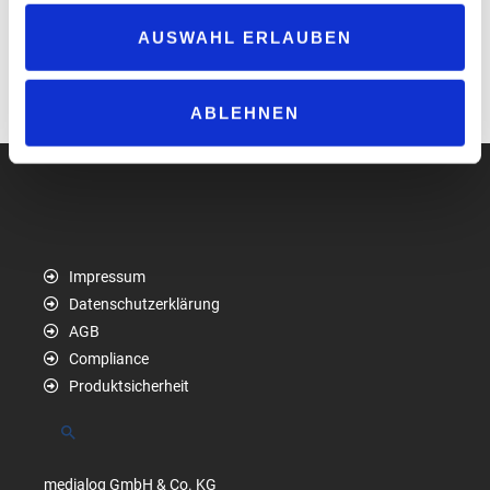
unseres Angebots an Stromtankstellen“ , so Daniel Ruscheinsky,
AUSWAHL ERLAUBEN
Mitglied der Geschäftsleitung und Gesellschafter der 24-
Autohöfe.
www.24-autohof.de
ABLEHNEN
Impressum
Datenschutzerklärung
AGB
Compliance
Produktsicherheit
Suchen
medialog GmbH & Co. KG