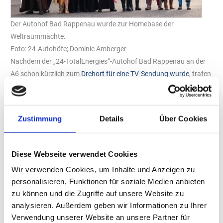
Der Autohof Bad Rappenau wurde zur Homebase der
Weltraummächte.
Foto: 24-Autohöfe; Dominic Amberger
Nachdem der „24-TotalEnergies“-Autohof Bad Rappenau an der
A6 schon kürzlich zum
Drehort für eine TV-Sendung wurde
, trafen
sich dort nun erneut außergewöhnliche, galaktische Gäste. Bei
einer zweitägigen Science-Fiction-Show strömten hunderte „Star
Wars“-Fans zum Gelände: Sturmtruppen patrouillierten durch die
Zustimmung
Details
Über Cookies
Reihen, Lichtschwerter funkelten und das alles nur aus einem
Grund: Der ikonische Original Film-Bikini, den Prinzessin Leia in
„Die Rückkehr der Jedi-Ritter“, einer der erfolgreichsten Film-
Diese Webseite verwendet Cookies
Produktionen überhaupt, trug, wurde von einer
Wir verwenden Cookies, um Inhalte und Anzeigen zu
schwerbewaffneten Delegation aus dem Universum zum
personalisieren, Funktionen für soziale Medien anbieten
benachbarten „BikiniARTmuseum“ transportiert. Dort fand er im
zu können und die Zugriffe auf unsere Website zu
Rahmen einer großen Show seine inszenierte neue Heimat.
analysieren. Außerdem geben wir Informationen zu Ihrer
Dass der 24-Autohof Bad Rappenau Nord der ideale Gastgeber
Verwendung unserer Website an unsere Partner für