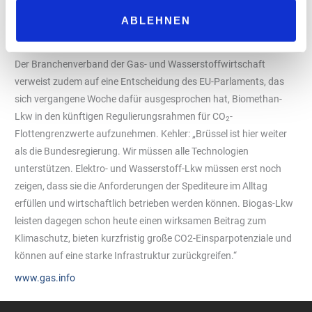
Preiserhöhungen der transportierten Güter vermieden werden
ABLEHNEN
und mit ihnen eine weitere finanzielle Belastung für
Verbraucherinnen und Verbraucher,“ so Kehler weiter.
Der Branchenverband der Gas- und Wasserstoffwirtschaft
verweist zudem auf eine Entscheidung des EU-Parlaments, das
sich vergangene Woche dafür ausgesprochen hat, Biomethan-
Lkw in den künftigen Regulierungsrahmen für CO
-
2
Flottengrenzwerte aufzunehmen. Kehler: „Brüssel ist hier weiter
als die Bundesregierung. Wir müssen alle Technologien
unterstützen. Elektro- und Wasserstoff-Lkw müssen erst noch
zeigen, dass sie die Anforderungen der Spediteure im Alltag
erfüllen und wirtschaftlich betrieben werden können. Biogas-Lkw
leisten dagegen schon heute einen wirksamen Beitrag zum
Klimaschutz, bieten kurzfristig große CO2-Einsparpotenziale und
können auf eine starke Infrastruktur zurückgreifen.“
www.gas.info