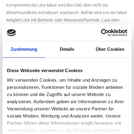
Komponente der Lkw-Maut wird Bio-LNG aber nicht als
klimafreundliche Antriebsart anerkannt. Befreit sind von der Maut
lediglich Lkw mit Batterie- oder Wasserstoffantrieb. Laut dem
Bundesverband Spedition und Logistik (DSLV) trifft das gerade
einmal auf 475 Lkw zu, von insgesamt rund 800.000 Lkw, die
täglich in Deutschland unterwegs sind. Um den
Zustimmung
Details
Über Cookies
Straßengüterverkehr zu defossilisieren, sind ambitionierte Ziele
nötig. Die Vorgabe der Bundesregierung, dass schon 2030 ein
Drittel der Fahrleistung elektrisch oder mit strombasierten
Diese Webseite verwendet Cookies
Kraftstoffen absolviert werden soll, erscheint angesichts dieser
Wir verwenden Cookies, um Inhalte und Anzeigen zu
Zahlen aber als unrealistisch.
personalisieren, Funktionen für soziale Medien anbieten
Die klimafreundliche Alternative Bio-LNG ist bei Spediteuren
zu können und die Zugriffe auf unsere Website zu
dagegen schon heute sehr beliebt. Ende 2023 werden etwa 7.000
analysieren. Außerdem geben wir Informationen zu Ihrer
LNG-Fahrzeuge auf den deutschen Straßen unterwegs sein und
Verwendung unserer Website an unsere Partner für
das deutsche Tankstellennetz ist mit 185 LNG-Tankstellen gut
soziale Medien, Werbung und Analysen weiter. Unsere
ausgebaut. In den ersten drei Quartalen dieses Jahres wurden an
Partner führen diese Informationen möglicherweise mit
ihnen fast 110.000 Tonnen LNG und Bio-LNG abgesetzt. Damit
weiteren Daten zusammen, die Sie ihnen bereitgestellt