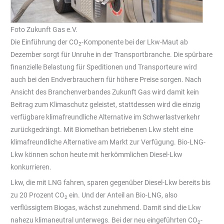
Foto Zukunft Gas e.V.
Die Einführung der CO
-Komponente bei der Lkw-Maut ab
2
Dezember sorgt für Unruhe in der Transportbranche. Die spürbare
finanzielle Belastung für Speditionen und Transporteure wird
auch bei den Endverbrauchern für höhere Preise sorgen. Nach
Ansicht des Branchenverbandes Zukunft Gas wird damit kein
Beitrag zum Klimaschutz geleistet, stattdessen wird die einzig
verfügbare klimafreundliche Alternative im Schwerlastverkehr
zurückgedrängt. Mit Biomethan betriebenen Lkw steht eine
klimafreundliche Alternative am Markt zur Verfügung. Bio-LNG-
Lkw können schon heute mit herkömmlichen Diesel-Lkw
konkurrieren.
Lkw, die mit LNG fahren, sparen gegenüber Diesel-Lkw bereits bis
zu 20 Prozent CO
ein. Und der Anteil an Bio-LNG, also
2
verflüssigtem Biogas, wächst zunehmend. Damit sind die Lkw
nahezu klimaneutral unterwegs. Bei der neu eingeführten CO
-
2