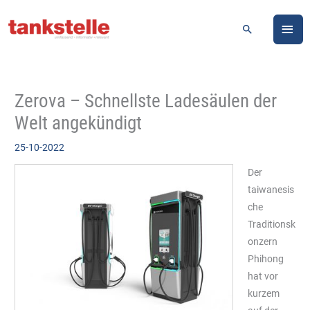
Zum
HA
Inhalt
Suchen
springen
Zerova – Schnellste Ladesäulen der
Welt angekündigt
25-10-2022
Der
taiwanesis
che
Traditionsk
onzern
Phihong
hat vor
kurzem