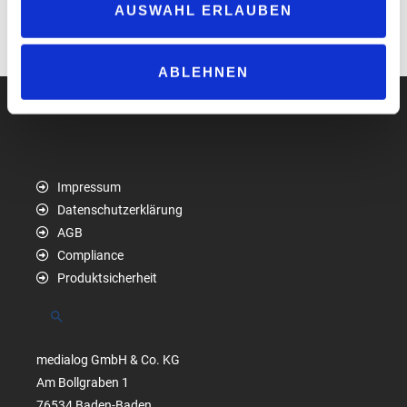
AUSWAHL ERLAUBEN
Stromnetz zurückspeisen (Vehicle-to-Grid).
www.zerovatech.com
ABLEHNEN
Impressum
Datenschutzerklärung
AGB
Compliance
Produktsicherheit
Suchen
medialog GmbH & Co. KG
Am Bollgraben 1
76534 Baden-Baden