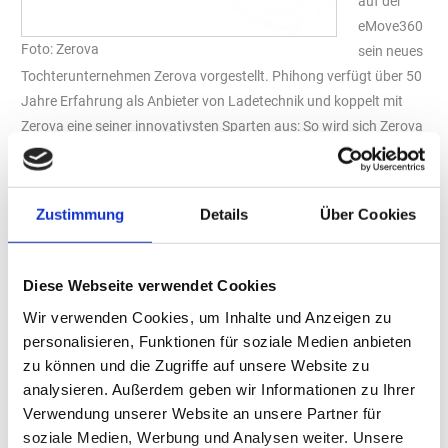
auf der
eMove360
Foto: Zerova
sein neues
Tochterunternehmen Zerova vorgestellt. Phihong verfügt über 50
Jahre Erfahrung als Anbieter von Ladetechnik und koppelt mit
Zerova eine seiner innovativsten Sparten aus: So wird sich Zerova
vollständig auf Ladetechnologie für die E-Mobilität fokussieren.
Auf der Messe hat Zerova einen Prototyp seiner neuen 480kW
Ladestation präsentiert, die zu den schnellsten Ladesäulen der
Zustimmung
Details
Über Cookies
Welt gehört. (Bei der Berechnung wurde die Batteriegröße eines
Tesla Model Y (75 kWh) zugrunde gelegt, das mit einer
Ladeleistung von 480 kW geladen wird.)
Diese Webseite verwendet Cookies
Zerovas neue Ladestation kann vier Autos gleichzeitig aufladen.
Wir verwenden Cookies, um Inhalte und Anzeigen zu
So wird ein Fahrzeug in zehn Minuten vollständig aufgeladen und
personalisieren, Funktionen für soziale Medien anbieten
in weniger als fünf Minuten wird eine Reichweite von 150 km
zu können und die Zugriffe auf unsere Website zu
erzielt. Das Vierfach-Ladegerät der vierten Generation kann
analysieren. Außerdem geben wir Informationen zu Ihrer
sowohl für Pkw als auch für Nutzfahrzeuge verwendet werden
Verwendung unserer Website an unsere Partner für
und unterstützt die wichtigsten Ladestandards CCS-1, CCS-2,
soziale Medien, Werbung und Analysen weiter. Unsere