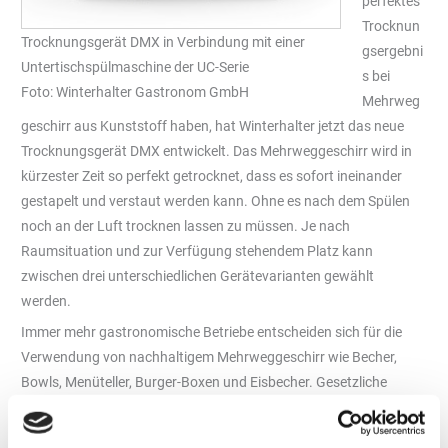
perfektes
Trocknun
Trocknungsgerät DMX in Verbindung mit einer
gsergebni
Untertischspülmaschine der UC-Serie
s bei
Foto: Winterhalter Gastronom GmbH
Mehrweg
geschirr aus Kunststoff haben, hat Winterhalter jetzt das neue
Trocknungsgerät DMX entwickelt. Das Mehrweggeschirr wird in
kürzester Zeit so perfekt getrocknet, dass es sofort ineinander
gestapelt und verstaut werden kann. Ohne es nach dem Spülen
noch an der Luft trocknen lassen zu müssen. Je nach
Raumsituation und zur Verfügung stehendem Platz kann
zwischen drei unterschiedlichen Gerätevarianten gewählt
werden.
Immer mehr gastronomische Betriebe entscheiden sich für die
Verwendung von nachhaltigem Mehrweggeschirr wie Becher,
Bowls, Menüteller, Burger-Boxen und Eisbecher. Gesetzliche
Regelungen zur Reduzierung von Einwegverpackungen oder die
Minimierung von Glasbruch und das damit verbundene