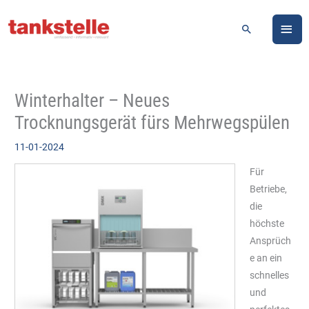
Zum
HA
Inhalt
Suchen
springen
Winterhalter – Neues
Trocknungsgerät fürs Mehrwegspülen
11-01-2024
Für
Betriebe,
die
höchste
Ansprüch
e an ein
schnelles
und