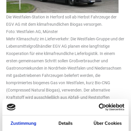
Die Westfalen-Station in Herford soll ab Herbst Fahrzeuge der
EGV AG mit dem klimafreundlichen Biogas versorgen.
Foto: Westfalen AG, Münster
Mehr Klimaschutz im Lieferverkehr: Die Westfalen-Gruppe und der
Lebensmittelgroßhändler EGV AG planen eine langfristige
Kooperation für eine klimafreundliche Lieferlogistik. In einem
ersten gemeinsamen Schritt sollen Großverbraucher und
Gastronomiekunden in Nordrhein-Westfalen und Niedersachsen
mit gasbetriebenen Fahrzeugen beliefert werden, die
komprimiertes biogenes Gas von Westfalen, kurz Bio-CNG
(Compressed Natural Biogas), verwenden. Der alternative
Kraftstoff wird ausschließlich aus Abfall- und Reststoffen
gewonnen und kann die CO2-Emissionen im Regional- und
Verteilerverkehr im Vergleich zu Diesel um bis zu 100 Prozent
senken. Bio-CNG eignet sich besonders für kleine und
Zustimmung
Details
Über Cookies
mittelschwere Nutzfahrzeugflotten im Nahverkehr sowie für