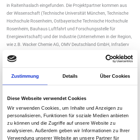
in Raitenhaslach eingefunden. Die Projektpartner kommen aus
der Wissenschaft (Technische Universität München, Technische
Hochschule Rosenheim, Ostbayerische Technische Hochschule
Rosenheim, Bauhaus Luftfahrt und Forschungsstelle für
Energiewirtschaft) und der Industrie (Unternehmen in der Region,
wie z.B. Wacker Chemie AG, OMV Deutschland GmbH, InfraServ
GmbH&Co Gendorf KG und Westlake Vinnolit, aber auch
Spezialunternehmen aus ganz Deutschland wie z.B. PlasmaAir
AG und Easy-Labs GmbH).
Zustimmung
Details
Über Cookies
Ein Projektpartner in diesem Konsortium ist das interdisziplinäre
Forschungsinstitut Bauhaus Luftfahrt, welches als Luftverkehrs-
Think-Tank langfristige Optionen zur Transformation hin zu einem
Diese Webseite verwendet Cookies
nachhaltigen Luftverkehr untersucht. Im Rahmen des
Wir verwenden Cookies, um Inhalte und Anzeigen zu
Verbundprojekts Wasserstoff-Reallabor Burghausen bewertet
personalisieren, Funktionen für soziale Medien anbieten
das Institut verschiedene Produktionsverfahren für erneuerbare
zu können und die Zugriffe auf unsere Website zu
Kerosine, die zu einer nachhaltigen Kraftstoffversorgung des
analysieren. Außerdem geben wir Informationen zu Ihrer
bayerischen Luftverkehrs beitragen können. Dabei liegt der Fokus
Verwendung unserer Website an unsere Partner für