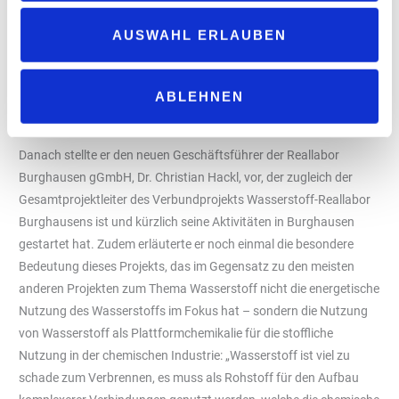
die Projektteilnehmer und insb. die Vertreterin des BMBF und des
AUSWAHL ERLAUBEN
Projektträgers Jülich. Zudem betonte er die besondere Bedeutung
dieses Projekts für die Transformation des Chemiestandortes
Burghausen / ChemDelta Bavaria und seine Freude, dass nach
ABLEHNEN
der mehr als zweijährigen Projektvorarbeit nun endlich der
Startschuss erfolgen kann.
Danach stellte er den neuen Geschäftsführer der Reallabor
Burghausen gGmbH, Dr. Christian Hackl, vor, der zugleich der
Gesamtprojektleiter des Verbundprojekts Wasserstoff-Reallabor
Burghausens ist und kürzlich seine Aktivitäten in Burghausen
gestartet hat. Zudem erläuterte er noch einmal die besondere
Bedeutung dieses Projekts, das im Gegensatz zu den meisten
anderen Projekten zum Thema Wasserstoff nicht die energetische
Nutzung des Wasserstoffs im Fokus hat – sondern die Nutzung
von Wasserstoff als Plattformchemikalie für die stoffliche
Nutzung in der chemischen Industrie: „Wasserstoff ist viel zu
schade zum Verbrennen, es muss als Rohstoff für den Aufbau