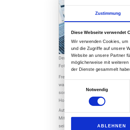
Zustimmung
Diese Webseite verwendet 
Wir verwenden Cookies, um I
und die Zugriffe auf unsere 
Website an unsere Partner fü
Der neue Radwäscher von WashTec
möglicherweise mit weiteren
Foto: Chris Müller; WashTec
der Dienste gesammelt habe
Frequenzumrichter kann sowohl die V
Einwilligungsauswahl
waschprozessorientierter Betrieb ge
Notwendig
sorgt für ein Höchstmaß an Betriebs
Hochdruck-Applikation zur Verfügun
Automatisierte Felgenwäsche
Mit der neusten Generation des Radw
ABLEHNEN
seine Performance besticht. Ganz b