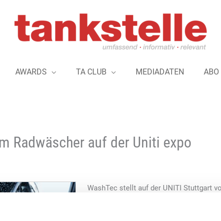
AWARDS
TA CLUB
MEDIADATEN
ABO
 Radwäscher auf der Uniti expo
WashTec stellt auf der UNITI Stuttgart v
Generation seines Radwäschers für die 
verspricht beste Felgenwaschqualität mi