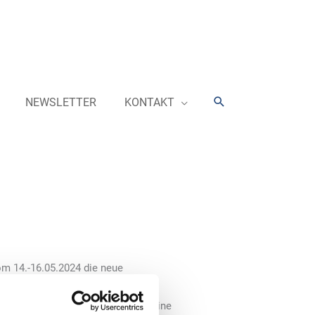
Suchen
NEWSLETTER
KONTAKT
om 14.-16.05.2024 die neue
Waschstraße SoftLine² vor und
t zeitgemäßer robuster Technik. Eine