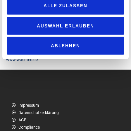
handeln und damit einen entscheidenden Beitrag zu deren Schutz
ALLE ZULASSEN
und Erhalt zu leisten. Die Verpflichtung alle Umweltauswirkungen
des wirtschaftlichen Handelns so gering wie möglich zu halten
und diese kontinuierlich zu reduzieren, wurde in einer
AUSWAHL ERLAUBEN
Umweltrichtlinie für alle Mitarbeiterinnen und Mitarbeiter für alle
Standorte weltweit zusammengefasst. Weitere Informationen zur
Nachhaltigkeitsstrategie der WashTec Gruppe wird im jährlich
ABLEHNEN
erscheinenden, freiwilligen Nachhaltigkeitsbericht veröffentlicht.
www.washtec.de
Impressum
Datenschutzerklärung
AGB
Compliance