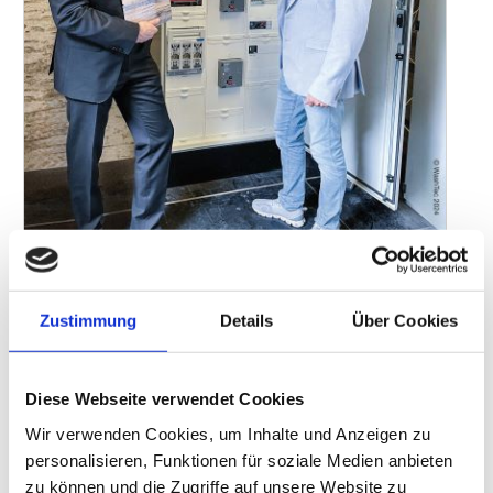
Foto: WashTec;
Andreas Pabst, CFO, WashTec AG
, Viktor
Zustimmung
Details
Über Cookies
Wiederspan, Geschäftsführer NWComp Solar GmbH (re.)
WashTec, der führende Anbieter von Lösungen für die
Fahrzeugwäsche, hat am 06.06.2024 die erste Photovoltaik-
Diese Webseite verwendet Cookies
Anlage am Standort Augsburg in Betrieb genommen. Die Anlage,
Wir verwenden Cookies, um Inhalte und Anzeigen zu
die eine Fläche von ca. 900 Quadratmetern umfasst, hat eine
personalisieren, Funktionen für soziale Medien anbieten
Anlagenleistung von 200 kWp und deckt damit rund 20 % des
zu können und die Zugriffe auf unsere Website zu