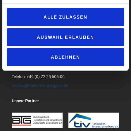
Datenschutzerklärung
AGB
ALLE ZULASSEN
Compliance
Produktsicherheit
AUSWAHL ERLAUBEN
Suchen
medialog GmbH & Co. KG
ABLEHNEN
Am Bollgraben 1
76534 Baden-Baden
Telefon: +49 (0) 72 25 606-00
service@tankstelle-magazin.de
Unsere Partner