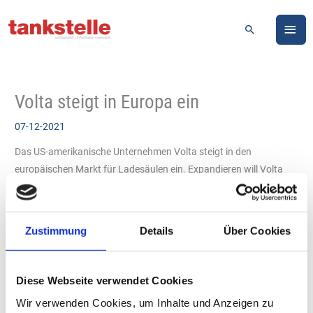
Zum
HA
Inhalt
Suchen
springen
Volta steigt in Europa ein
07-12-2021
Das US-amerikanische Unternehmen Volta steigt in den
europäischen Markt für Ladesäulen ein. Expandieren will Volta
zunächst nach Deutschland, Schweiz, Österreich und Frankreich.
Mit sogenannten Rich-Media-Ladestationen will der US-
Branchenpionier den Einzelhandel und die Immobilienbranche
Zustimmung
Details
Über Cookies
beleben. In die Ladestationen sind großformatige digitale
Bildschirme integriert. Für den Verbraucher biete Volta
problemloses Laden, für die Standortpartner trügen die
Diese Webseite verwendet Cookies
auffälligen Displays und die prominenten Standorte der Stationen
Wir verwenden Cookies, um Inhalte und Anzeigen zu