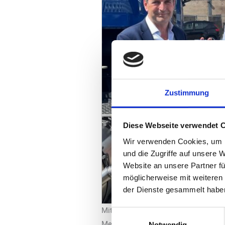
Zustimmung
Diese Webseite verwendet 
Wir verwenden Cookies, um I
und die Zugriffe auf unsere 
Website an unsere Partner fü
möglicherweise mit weiteren
der Dienste gesammelt habe
Mit der Umstellung auf Bio-LNG setz
Einwilligungsauswahl
Meilenstein in Richtung einer CO2-fre
Notwendig