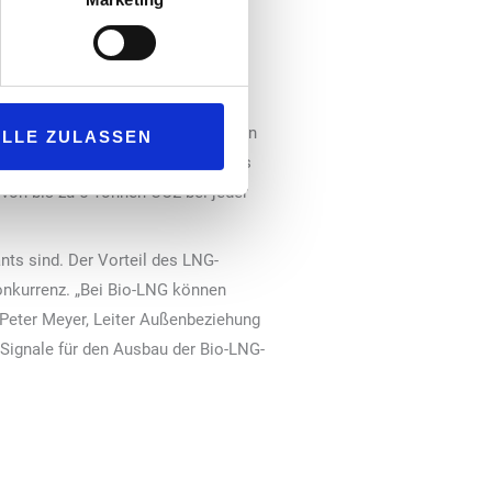
en Transportsektor nutzbar zu
IND Versorgungshubs für die
ntlang des Rheins aufgebaut. Das
nserer Marken-Transformation von
gleich den Auftakt der Substitution
ALLE ZULASSEN
Hauptfokus liegt dabei darauf, Gas
 von bis zu 5 Tonnen CO2 bei jeder
nts sind. Der Vorteil des LNG-
Konkurrenz. „Bei Bio-LNG können
Peter Meyer, Leiter Außenbeziehung
 Signale für den Ausbau der Bio-LNG-