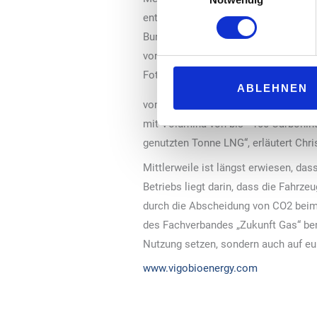
entsprechendes Bio-LNG Zertifikat er
Bundestagsabgeordnete Bernd Reuthe
von ViGo Bioenergy-Chef Christian Sc
Foto: ViGo Bioenergy
ABLEHNEN
von fossilem zu biogenem Gas, spric
mit Volumina von bis -100 Carboninte
genutzten Tonne LNG“, erläutert Chri
Mittlerweile ist längst erwiesen, da
Betriebs liegt darin, dass die Fahrz
durch die Abscheidung von CO2 beim
des Fachverbandes „Zukunft Gas“ bem
Nutzung setzen, sondern auch auf eu
www.vigobioenergy.com