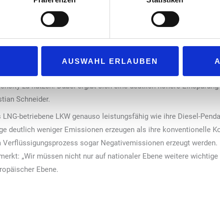
„Ausgehend von der Grundidee, LNG für d
hielt der
machen, haben wir unter der Marke LIQU
r (r.) aus den Händen
Binnenschifffahrt und den LKW-Verkehr e
hneider (l.)
heutige Event markiert den Startpunkt u
LIQUIND zur Vigo Bioenergy und bildet zu
AUSWAHL ERLAUBEN
h zu BIO-LNG. Letztere soll bis Ende 2024 abgeschlossen sein. Der 
nsity zu nutzen. Dabei ergibt sich eine deutlich höhere Einsparung
stian Schneider.
ss LNG-betriebene LKW genauso leistungsfähig wie ihre Diesel-Penda
euge deutlich weniger Emissionen erzeugen als ihre konventionelle 
 Verflüssigungsprozess sogar Negativemissionen erzeugt werden. 
erkt: „Wir müssen nicht nur auf nationaler Ebene weitere wichtige
ropäischer Ebene.