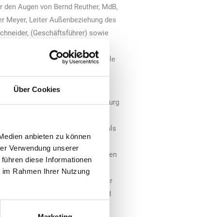
r den Augen von Bernd Reuther, MdB,
ter Meyer, Leiter Außenbeziehung des
chneider, (Geschäftsführer) sowie
ViGo Bioenergy GmbH fand am 11.
ehmenseigenen Duisburger Tankstelle
us Gülle und weiteren Reststoffen.
Über Cookies
in Richtung eines CO2-freien Duisburg
on der EU geförderte, multimodale
ohe Performance, da sowohl LKW als
 Medien anbieten zu können
t werden können. Das Unternehmen
hrer Verwendung unserer
ionen und ist damit einer der größten
 führen diese Informationen
. LNG ist ein verflüssigtes
ie im Rahmen Ihrer Nutzung
164 °C abgekühlt wird. Es weist nur
s von gasförmigem Erdgas auf und
Marketing