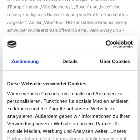
d’Europe“ haben „ViGo Bioenergy“, „Bosch“ und „Iveco“ eine
Lösung zur digitalen Nachverfolgung von Kraftstoffherkünften
vorgestellt. An der „ViGo“-Bio-LNG-Tankstelle in Braunschweig-
Schwülper wurde erstmals öffentlich eine „Iveco S-Way LNG“-
Sattelzugmaschine mit der Software „Digital Fuel Twin“ betankt,
die mit Bio-LNG aus ukrainischer Produktion beliefert wurde.
Die Technologie „Digital Fuel Twin“ ermöglicht die digitale
Zustimmung
Details
Über Cookies
Dokumentation der Kraftstoffherkunft und soll eine klare
Unterscheidung zwischen fossilem LNG und erneuerbarem Bio-
LNG ermöglichen. Dies gewinnt vor dem Hintergrund verschärfter
Diese Webseite verwendet Cookies
CO₂-Flottenziele für schwere Nutzfahrzeuge ab 2030 an
Wir verwenden Cookies, um Inhalte und Anzeigen zu
Bedeutung. Der digitale Herkunftsnachweis soll Bio-LNG als
personalisieren, Funktionen für soziale Medien anbieten
emissionsarme Alternative dokumentierbar machen.
zu können und die Zugriffe auf unsere Website zu
„ViGo Bioenergy“ produziert nach eigenen Angaben Bio-LNG
analysieren. Außerdem geben wir Informationen zu Ihrer
sowohl in der Ukraine als auch an mehreren europäischen
Verwendung unserer Website an unsere Partner für
Standorten. Das Unternehmen verweist dabei auf die
soziale Medien, Werbung und Analysen weiter. Unsere
Reduzierung von Abhängigkeiten von internationalen
Partner führen diese Informationen möglicherweise mit