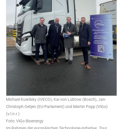
Michael Kuwilsky (IVECO), Kai von Lübtow (Bosch), Jan-
Christoph Oetjen (EU-Parlament) und Martin Popp (ViGo)
(v.l.n.r.)
Foto: ViGo Bioenergy
Im Rahmen der europäischen Technologie-Initiative „Tour