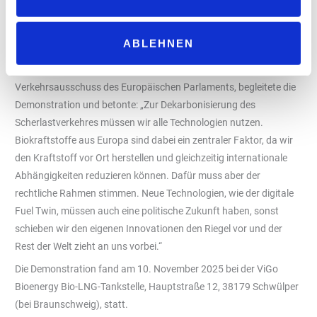
Umrüstung
Niedrigere Kraftstoffkosten als Diesel
Geringe Schwefel- und Stickoxidemissionen
ABLEHNEN
Jan-Christoph Oetjen, Europaabgeordneter und Mitglied im
Verkehrsausschuss des Europäischen Parlaments, begleitete die
Demonstration und betonte: „Zur Dekarbonisierung des
Scherlastverkehres müssen wir alle Technologien nutzen.
Biokraftstoffe aus Europa sind dabei ein zentraler Faktor, da wir
den Kraftstoff vor Ort herstellen und gleichzeitig internationale
Abhängigkeiten reduzieren können. Dafür muss aber der
rechtliche Rahmen stimmen. Neue Technologien, wie der digitale
Fuel Twin, müssen auch eine politische Zukunft haben, sonst
schieben wir den eigenen Innovationen den Riegel vor und der
Rest der Welt zieht an uns vorbei.“
Die Demonstration fand am 10. November 2025 bei der ViGo
Bioenergy Bio-LNG-Tankstelle, Hauptstraße 12, 38179 Schwülper
(bei Braunschweig), statt.