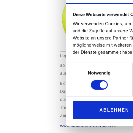
Diese Webseite verwendet 
Wir verwenden Cookies, um I
und die Zugriffe auf unsere 
Website an unsere Partner fü
möglicherweise mit weiteren
der Dienste gesammelt habe
Logo: VDB
ab 2026 hat der Bundesrat, wie im 
Einwilligungsauswahl
Notwendig
ausdrücklich.
Biokraftstoffe unverzichtbar
Das zweite Gesetz zur Weiterentwick
durch einen schnellen Beschluss der 
Treibhausgasemissionen im Straßenv
ABLEHNEN
Zertifizierung und Kontrollen nutzt 
www.biokraftstoffverband.de