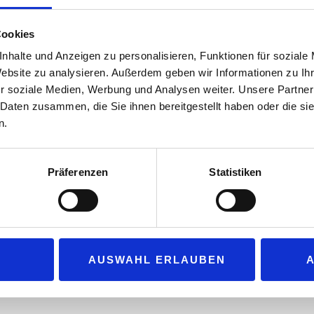
herausgestellt. „Zentral ist die Erhöhung der THG-Quote im Jahr 202
Cookies
erneute Marktverwerfungen, belebt stattdessen die Nachfrage nach 
wieder Investitionen in Erneuerbare Energien im Straßenverkehr“, s
nhalte und Anzeigen zu personalisieren, Funktionen für soziale
beim Verband der Deutschen Biokraftstoffindustrie.
Website zu analysieren. Außerdem geben wir Informationen zu I
r soziale Medien, Werbung und Analysen weiter. Unsere Partner
Die Betrugsbekämpfung sieht der Bundesrat als dringlich an und schl
 Daten zusammen, die Sie ihnen bereitgestellt haben oder die s
Biokraftstoffproduzenten bereits 2026 verpflichtend einzuführen. Im
n.
erst ab 2027 vorgesehen. Dem Wegfall der Doppelanrechnung auf fort
Gesetzesentwurf vorgesehen, zugestimmt. Der VDB begrüßt beide B
Präferenzen
Statistiken
lung der THG-Quote wird Ende Februar in erster Lesung im Bundestag
gesetzlichen Änderungen bei der THG-Quote. Biokraftstoffe sind da
erkehr“, so Elmar Baumann. „Die von Bundesregierung und Bundes
AUSWAHL ERLAUBEN
gerade den deutschen Biokraftstoffproduzenten.“