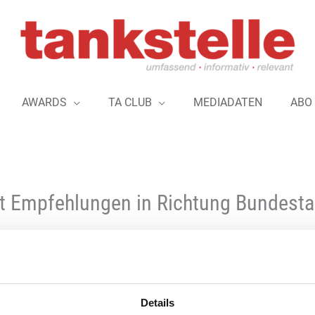
AWARDS
TA CLUB
MEDIADATEN
ABO
t Empfehlungen in Richtung Bundestag:
Das Plenum des Bundesrates hat zum Zweiten Gesetz zur Weiteren
Details
wichtige Entscheidungen getroffen und Biokraftstoffe als wesentli