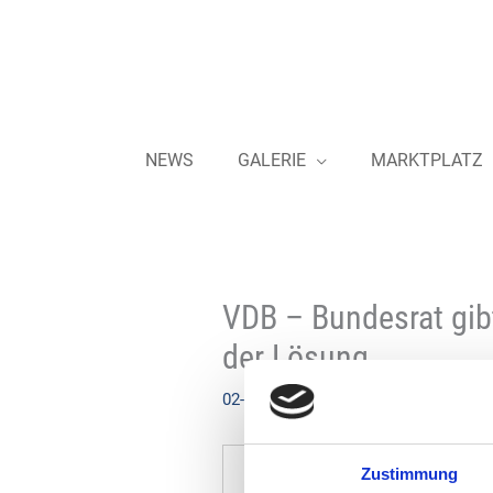
Zum
Inhalt
springen
NEWS
GALERIE
MARKTPLATZ
VDB – Bundesrat gib
der Lösung
02-02-2026
Zustimmung