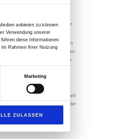
7 auf 17,5 Prozent. Das vermeidet
Biokraftstoffen und ermöglicht
agt Elmar Baumann, Geschäftsführer
 Medien anbieten zu können
hrer Verwendung unserer
 führen diese Informationen
ägt vor, behördliche Kontrollen von
ie im Rahmen Ihrer Nutzung
 Gesetzentwurf sind diese Kontrollen
schrittliche Biokraftstoffe bereits
undesratsentscheidungen
Marketing
 beraten. „Entscheidend ist Klarheit
bei unverzichtbar für die Senkung der
rat vorgesehene Verschärfung von
ALLE ZULASSEN