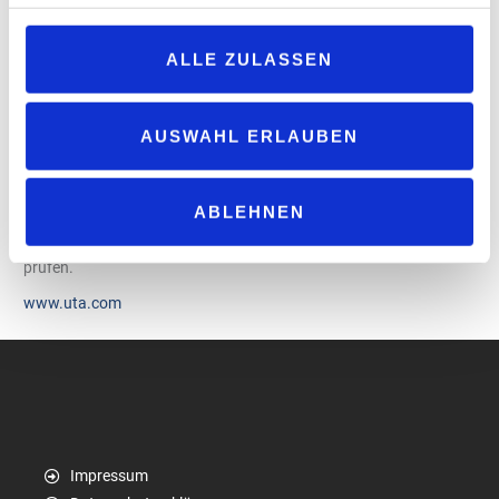
Fuhrparks zu verbessern. Der aus industriellen und
landwirtschaftlichen Fett- und Ölresten hergestellte Kraftstoff
ALLE ZULASSEN
kann in unterschiedlichen Konzentrationen mit konventionellem
Diesel gemischt werden. In seiner Reinform HVO100 ermöglicht er
eine CO2-Reduktion um bis zu 90 Prozent über den Lebenszyklus
AUSWAHL ERLAUBEN
des Kraftstoffs gegenüber fossilem Diesel. HVO100 kann
prinzipiell anstelle von Diesel getankt werden, eine technische
ABLEHNEN
Umrüstung der Fahrzeuge ist nicht nötig. Vor der Nutzung im
Fahrzeug ist die Freigabe seitens des Fahrzeugherstellers zu
prüfen.
www.uta.com
Impressum