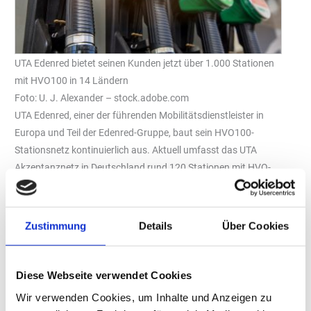
UTA Edenred bietet seinen Kunden jetzt über 1.000 Stationen
mit HVO100 in 14 Ländern
Foto: U. J. Alexander – stock.adobe.com
UTA Edenred, einer der führenden Mobilitätsdienstleister in
Europa und Teil der Edenred-Gruppe, baut sein HVO100-
Stationsnetz kontinuierlich aus. Aktuell umfasst das UTA
Akzeptanznetz in Deutschland rund 120 Stationen mit HVO-
Kraftstoffen. Der seit Ende Mai für den Verkauf in Deutschland
zugelassene Reinkraftstoff HVO100 ist aktuell an 63 Stationen in
Deutschland mit der UTA Karte zu beziehen. Auch für
Zustimmung
Details
Über Cookies
international fahrende Lkw bietet UTA Edenred umfassende
Versorgung mit HVO100 an. Europaweit ist HVO100 im UTA-
Akzeptanznetz jetzt an über 1.000 Tankstellen in 14 Ländern
Diese Webseite verwendet Cookies
verfügbar. Dazu gehören neben Deutschland auch Österreich,
Wir verwenden Cookies, um Inhalte und Anzeigen zu
Belgien, Dänemark, die Tschechische Republik, Estland, Finnland,