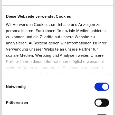
statt. Der deutsche Termin ist für die „Shell“-Station In dem Wat L
363 in 66877 Ramstein-Miesenbach vorgesehen.
Diese Webseite verwendet Cookies
Neu ist in diesem Jahr, dass sich die Aktion auch an E-Lkw-Fahrer
sowie Geschäftskunden richtet, die mit Elektro-Pkw unterwegs
Wir verwenden Cookies, um Inhalte und Anzeigen zu
sind. Damit bezieht „UTA Edenred“ alternative Antriebe stärker in
personalisieren, Funktionen für soziale Medien anbieten
die Veranstaltungsreihe ein.
zu können und die Zugriffe auf unsere Website zu
analysieren. Außerdem geben wir Informationen zu Ihrer
Verwendung unserer Website an unsere Partner für
„Besonders freuen wir uns, bei unserem
soziale Medien, Werbung und Analysen weiter. Unsere
‚Champ on the Road‘-Event gemeinsam mit
Partner führen diese Informationen möglicherweise mit
‚Shell‘ auch Fahrer von Elektrofahrzeugen
weiteren Daten zusammen, die Sie ihnen bereitgestellt
einzubeziehen, um die Vielseitigkeit unserer
haben oder die sie im Rahmen Ihrer Nutzung der Dienste
gesammelt haben.
Services für alle Flottentypen hervorzuheben“,
Einwilligungsauswahl
Notwendig
sagt Lukas Schneider, Director Partners &
Commercial EMEA bei „UTA Edenred“.
Präferenzen
Weitere Länder geplant