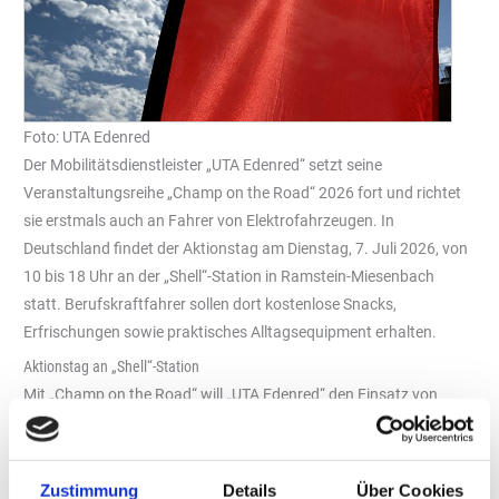
Foto: UTA Edenred
Der Mobilitätsdienstleister „UTA Edenred“ setzt seine
Veranstaltungsreihe „Champ on the Road“ 2026 fort und richtet
sie erstmals auch an Fahrer von Elektrofahrzeugen. In
Deutschland findet der Aktionstag am Dienstag, 7. Juli 2026, von
10 bis 18 Uhr an der „Shell“-Station in Ramstein-Miesenbach
statt. Berufskraftfahrer sollen dort kostenlose Snacks,
Erfrischungen sowie praktisches Alltagsequipment erhalten.
Aktionstag an „Shell“-Station
Mit „Champ on the Road“ will „UTA Edenred“ den Einsatz von
Berufskraftfahrern auf Europas Straßen würdigen. Die Eventtage
finden gemeinsam mit verschiedenen Akzeptanzpartnern an
ausgewählten Tankstellen in mehreren europäischen Ländern
Zustimmung
Details
Über Cookies