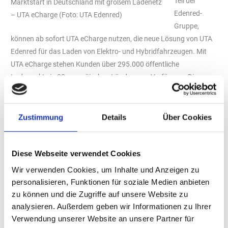
Teil der
Marktstart in Deutschland mit großem Ladenetz
Edenred-
– UTA eCharge (Foto: UTA Edenred)
Gruppe,
können ab sofort UTA eCharge nutzen, die neue Lösung von UTA
Edenred für das Laden von Elektro- und Hybridfahrzeugen. Mit
UTA eCharge stehen Kunden über 295.000 öffentliche
Ladepunkte in 32 europäischen Ländern zur Verfügung. Die
Ladestationen können bequem mithilfe einer Smartphone-App
(verfügbar für iOS und Android) lokalisiert werden, viele Stationen
erlauben zudem auch das Starten und Stoppen des
Zustimmung
Details
Über Cookies
Ladevorgangs direkt in der App. Die Stationen im UTA eCharge
Netz sind mit allen gängigen Elektrofahrzeugen kompatibel und
haben eine Ladeleistung von 3,7 bis 300 kW und mehr, wodurch
Diese Webseite verwendet Cookies
unterschiedliche Ladegeschwindigkeiten möglich sind. Durch
Wir verwenden Cookies, um Inhalte und Anzeigen zu
transparente Preise sowie einen Einheitstarif bietet UTA eCharge
personalisieren, Funktionen für soziale Medien anbieten
Kosteneffizienz und Planbarkeit bei den Fuhrparkkosten.
zu können und die Zugriffe auf unsere Website zu
analysieren. Außerdem geben wir Informationen zu Ihrer
„Mit UTA eCharge bieten wir unseren Kunden eine überzeugende
Verwendung unserer Website an unsere Partner für
Lösung für ihre Elektromobilitätsanforderungen, die sich durch