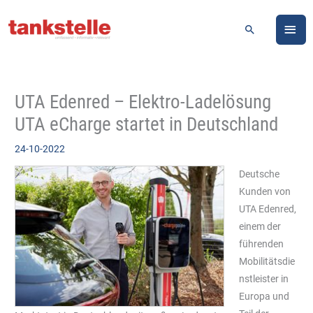
Zum
HA
Inhalt
Suchen
springen
UTA Edenred – Elektro-Ladelösung
UTA eCharge startet in Deutschland
24-10-2022
Deutsche
Kunden von
UTA Edenred,
einem der
führenden
Mobilitätsdie
nstleister in
Europa und