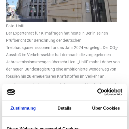
Foto: Uniti
Der Expertenrat für Klimafragen hat heute in Berlin seinen
Prüfbericht zur Berechnung der deutschen
Treibhausgasemissionen für das Jahr 2024 vorgelegt. Der CO
-
2
Ausstoß im Verkehrssektor hat demnach die vorgegebenen
Jahresemissionsmengen überschritten. „Uniti“ mahnt daher von
der neuen Bundesregierung eine ambitionierte Wende weg von
fossilen hin zu erneuerbaren Kraftstoffen im Verkehr an.
Um die CO
-Emissionen im Verkehr in Deutschland schnell und
2
nachhaltig zu senken, bedarf es aus „Uniti“-Sicht einer
Regulatorik, die eine ambitionierten Kraftstoffwende sowohl für
Bestands- als auch zukünftige Neufahrzeuge weg von fossilen
Zustimmung
Details
Über Cookies
und hin zu erneuerbaren Kraftstoffen anstößt. Denn mit Anteilen
von 96,6 Prozent am Bestand (Stand: 1. Januar 2025) und 86
Diese Webseite verwendet Cookies
Prozent bei den Neuzulassungen (2024) werden Pkw mit