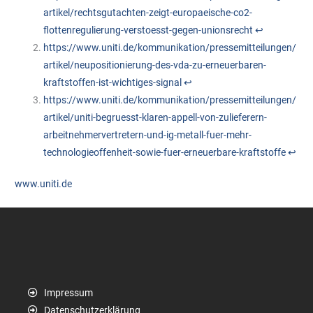
artikel/rechtsgutachten-zeigt-europaeische-co2-
flottenregulierung-verstoesst-gegen-unionsrecht
↩︎
https://www.uniti.de/kommunikation/pressemitteilungen/
artikel/neupositionierung-des-vda-zu-erneuerbaren-
kraftstoffen-ist-wichtiges-signal
↩︎
https://www.uniti.de/kommunikation/pressemitteilungen/
artikel/uniti-begruesst-klaren-appell-von-zulieferern-
arbeitnehmervertretern-und-ig-metall-fuer-mehr-
technologieoffenheit-sowie-fuer-erneuerbare-kraftstoffe
↩︎
www.uniti.de
Impressum
Datenschutzerklärung