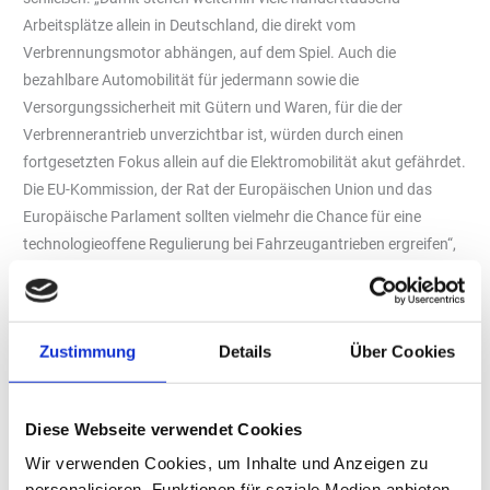
Arbeitsplätze allein in Deutschland, die direkt vom
Verbrennungsmotor abhängen, auf dem Spiel. Auch die
bezahlbare Automobilität für jedermann sowie die
Versorgungssicherheit mit Gütern und Waren, für die der
Verbrennerantrieb unverzichtbar ist, würden durch einen
fortgesetzten Fokus allein auf die Elektromobilität akut gefährdet.
Die EU-Kommission, der Rat der Europäischen Union und das
Europäische Parlament sollten vielmehr die Chance für eine
technologieoffene Regulierung bei Fahrzeugantrieben ergreifen“,
fordert „Uniti“-Hauptgeschäftsführer Elmar Kühn.
Klimaschutzwirkung erneuerbarer Kraftstoffe berücksichtigen
Drohende hohe Strafzahlungen der Fahrzeughersteller bei
Zustimmung
Details
Über Cookies
Überschreiten der CO
-Flottenziele möchte die EU-Kommission
2
durch eine Ausweitung der Bemessungszeiträume auf drei Jahre
aufschieben. Damit verschafft sie den Fahrzeugherstellern
Diese Webseite verwendet Cookies
lediglich eine kurze Verschnaufpause, ändert aber nichts an dem
Wir verwenden Cookies, um Inhalte und Anzeigen zu
grundlegenden Problem, dessen Ursachen im weiterhin
personalisieren, Funktionen für soziale Medien anbieten