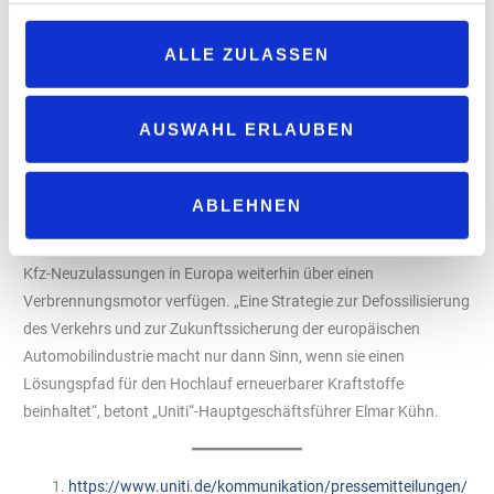
„Es ist daher zu begrüßen, dass EU-Kommissar Tzitzikostas bei
der Vorstellung des Aktionsplans angekündigt hat, dass das
ALLE ZULASSEN
Review der Pkw-Flottenregulierung noch in diesem Jahr kommen
soll und dass E-Fuels darin eine Rolle spielen werden“, so Elmar
Kühn von „Uniti“.
AUSWAHL ERLAUBEN
„Uniti“ bemängelt hingegen grundsätzlich, dass zum
Strategischen Dialog der EU-Kommission keine Vertreter der
ABLEHNEN
Kraftstoffwirtschaft eingeladen waren, obwohl mehr als 98
Prozent des Kfz-Bestands und auch die deutliche Mehrzahl der
Kfz-Neuzulassungen in Europa weiterhin über einen
Verbrennungsmotor verfügen. „Eine Strategie zur Defossilisierung
des Verkehrs und zur Zukunftssicherung der europäischen
Automobilindustrie macht nur dann Sinn, wenn sie einen
Lösungspfad für den Hochlauf erneuerbarer Kraftstoffe
beinhaltet“, betont „Uniti“-Hauptgeschäftsführer Elmar Kühn.
https://www.uniti.de/kommunikation/pressemitteilungen/