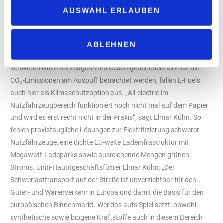
Vorschlag der EU-Kommission zur CO
-Flottenregulierung von
2
AUSWAHL ERLAUBEN
schweren Nutzfahrzeugen. Dieser sieht eine CO
-
2
Emissionsreduktion um 90 Prozent bis zum Jahr 2040 vor, als
Zwischenziele wurden 45 Prozent Minderung bis 2030 und eine
ABLEHNEN
Absenkung um 65 Prozent bis 2035 definiert. Da bei den
schweren Nutzfahrzeugen vom Gesetzgeber ebenfalls nur die
CO
-Emissionen am Auspuff betrachtet werden, fallen E-Fuels
2
auch hier als Klimaschutzoption aus. „All-electric im
Nutzfahrzeugbereich funktioniert noch nicht mal auf dem Papier
und wird es erst recht nicht in der Praxis“, sagt Elmar Kühn. So
fehlen praxistaugliche Lösungen zur Elektrifizierung schwerer
Nutzfahrzeuge, eine dichte EU-weite Ladeinfrastruktur mit
Megawatt-Ladeparks sowie ausreichende Mengen grünen
Stroms. Uniti-Hauptgeschäftsführer Elmar Kühn: „Der
Schwerlasttransport auf der Straße ist unverzichtbar für den
Güter- und Warenverkehr in Europa und damit die Basis für den
europäischen Binnenmarkt. Wer das aufs Spiel setzt, obwohl
synthetische sowie biogene Kraftstoffe auch in diesem Bereich