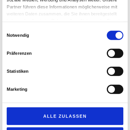
Klimaschutzbemühungen einbezogen werden können. Denn, so
Partner führen diese Informationen möglicherweise mit
Elmar Kühn: „Die notwendigen globalen Investitionen in den
weiteren Daten zusammen, die Sie ihnen bereitgestellt
haben oder die sie im Rahmen Ihrer Nutzung der Dienste
industriellen Produktionshochlauf von E-Fuels müssen sich
gesammelt haben.
langfristig rentieren. Indem die Politik die zukünftige Anwendung
Einwilligungsauswahl
im Pkw ausschließt, werden angesichts eines somit
Notwendig
schrumpfenden Fahrzeugbestands Investitionen verhindert.“
Kühn weiter: „Europa sollte Vorbild für die Welt bei der Nutzung
Präferenzen
CO
-neutraler Kraftstoffe werden, anstatt diese regulatorisch
2
unattraktiv zu machen.“ Ohne den Produktionshochlauf von E-
Statistiken
Fuels für den Straßenverkehr ist auch die Defossilisierung des
Flugverkehrs sowie der Schifffahrt wirtschaftlich nicht attraktiv,
denn diese Kraftstoffe werden als Nebenprodukte bei der
Marketing
Koppelproduktion von Benzin und Diesel, egal ob auf fossiler oder
synthetischer Basis, gewonnen.
Ausstieg aus dem Verbrennungsmotor bei schweren
ALLE ZULASSEN
Nutzfahrzeugen weltfremd
Als völlig weltfremd beurteilt Uniti den ebenfalls vorgelegten