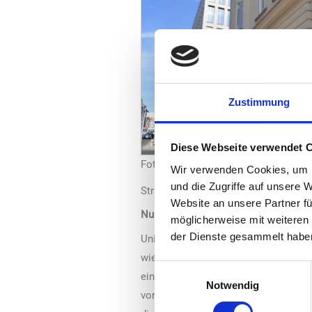
Zustimmung
Diese Webseite verwendet 
Foto: Uniti
Wir verwenden Cookies, um I
und die Zugriffe auf unsere 
Straßenverkehr auf schwere Nutzfahrz
Website an unsere Partner fü
Nur ein enges Einsatzfeld von Wasse
möglicherweise mit weiteren
der Dienste gesammelt habe
Uniti-Hauptgeschäftsführer Elmar Kü
wie E-Fuels im Verkehr politisch nur
Einwilligungsauswahl
einseitig vor allem auf die Direktst
Notwendig
voranzubringen.“ CO
-neutrale Kraft
2