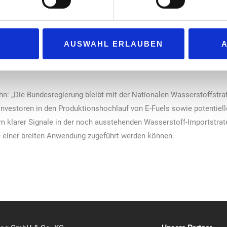
erfügen, in die Klimaschutzbemühungen einzubeziehen.
utzen
rz in ihrem Modernisierungspaket für Klimaschutz und Planungsbesc
AUSWAHL ERLAUBEN
r Kraftstoffe verstärkt zu nutzen und Zulassungs-, Vertriebs- sowi
uch im Entwurf des Klimaschutzprogramms 2023 sind entsprechende 
.
n: „Die Bundesregierung bleibt mit der Nationalen Wasserstoffstrat
nvestoren in den Produktionshochlauf von E-Fuels sowie potentielle
m klarer Signale in der noch ausstehenden Wasserstoff-Importstrat
 einer breiten Anwendung zugeführt werden können.