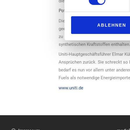
die über einen Verbrennungsmotor v
Potential synthetischer Kraftstoffe n
Die Ampelkoalition hatte sich im Mä
ABLEHNEN
geeinigt, das Potential synthetische
zu identifizieren und abzubauen. A
synthetischen Kraftstoffen enthalten
Uniti-Hauptgeschäftsführer Elmar Küh
Ansprüchen zurück. Sie schreckt so I
bedarf es nun vor allem unter andere
Fuels als notwendige Energieimporte
www.uniti.de