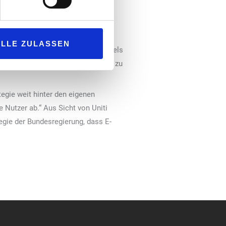
hleunigung eigentlich darauf
ALLE ZULASSEN
e Nutzungseinschränkungen von E-Fuels
Aussagen der Regierungskoalition zu
egie weit hinter den eigenen
 Nutzer ab.“ Aus Sicht von Uniti
egie der Bundesregierung, dass E-