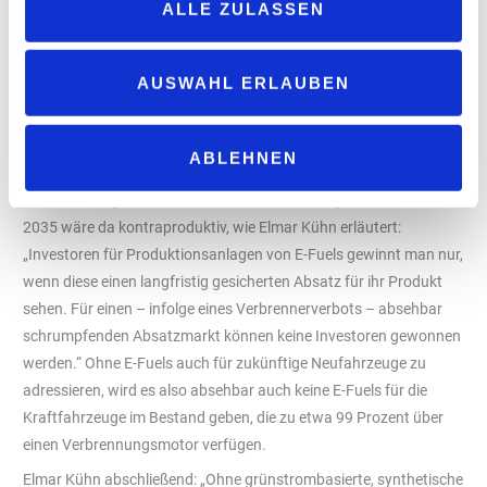
ALLE ZULASSEN
Einstieg über eine E-Fuels-Beimischung bietet gewaltige CO
-
2
Einsparpotentiale. Schon eine rund fünfprozentige Beimischung
in herkömmliche Kraftstoffe entspräche in Deutschland durch die
AUSWAHL ERLAUBEN
Wirkmöglichkeit im Fahrzeugbestand bilanziell in etwa einem
Pkw-Neuzulassungsjahrgang der CO
-neutral angetrieben wird.
2
Für den raschen Produktionshochlauf der E-Fuels bedarf es
ABLEHNEN
geeigneter politischer und rechtlicher Rahmenbedingungen. Ein
Neuzulassungsverbot für Pkw mit Verbrennungsmotoren ab
2035 wäre da kontraproduktiv, wie Elmar Kühn erläutert:
„Investoren für Produktionsanlagen von E-Fuels gewinnt man nur,
wenn diese einen langfristig gesicherten Absatz für ihr Produkt
sehen. Für einen – infolge eines Verbrennerverbots – absehbar
schrumpfenden Absatzmarkt können keine Investoren gewonnen
werden.“ Ohne E-Fuels auch für zukünftige Neufahrzeuge zu
adressieren, wird es also absehbar auch keine E-Fuels für die
Kraftfahrzeuge im Bestand geben, die zu etwa 99 Prozent über
einen Verbrennungsmotor verfügen.
Elmar Kühn abschließend: „Ohne grünstrombasierte, synthetische