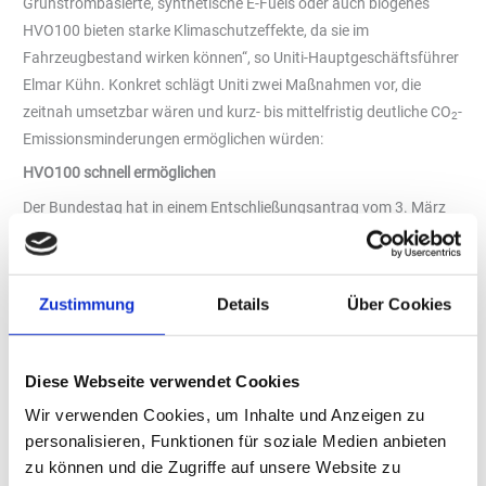
Grünstrombasierte, synthetische E-Fuels oder auch biogenes
HVO100 bieten starke Klimaschutzeffekte, da sie im
Fahrzeugbestand wirken können“, so Uniti-Hauptgeschäftsführer
Elmar Kühn. Konkret schlägt Uniti zwei Maßnahmen vor, die
zeitnah umsetzbar wären und kurz- bis mittelfristig deutliche CO
-
2
Emissionsminderungen ermöglichen würden:
HVO100 schnell ermöglichen
Der Bundestag hat in einem Entschließungsantrag vom 3. März
2023 die Bundesregierung aufgefordert, die deutsche Regulierung
für Kraftstoffe dahingehend zu ändern, dass Einsatz und Vertrieb
paraffinischer Kraftstoffe in Reinform für alle Nutzer ermöglicht
Zustimmung
Details
Über Cookies
werden. Dazu soll die 10. BImSchV zeitnah so geändert werden,
dass auch Kraftstoffe, die der DIN EN 15940 entsprechen,
vollumfänglich zulässig sind. Damit würde es möglich,
Diese Webseite verwendet Cookies
nachhaltige Dieselkraftstoffe, die aus biogenen Rest- und
Wir verwenden Cookies, um Inhalte und Anzeigen zu
Abfallstoffen gewonnen werden (HVO, d.h. hydrierte
personalisieren, Funktionen für soziale Medien anbieten
Pflanzenöle), in Reinform an Tankstellen anzubieten und für
zu können und die Zugriffe auf unsere Website zu
gewerbliche Flottenbetreiber zu vertreiben.