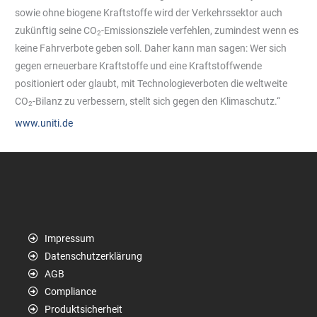
sowie ohne biogene Kraftstoffe wird der Verkehrssektor auch
zukünftig seine CO
-Emissionsziele verfehlen, zumindest wenn es
2
keine Fahrverbote geben soll. Daher kann man sagen: Wer sich
gegen erneuerbare Kraftstoffe und eine Kraftstoffwende
positioniert oder glaubt, mit Technologieverboten die weltweite
CO
-Bilanz zu verbessern, stellt sich gegen den Klimaschutz.“
2
www.uniti.de
Impressum
Datenschutzerklärung
AGB
Compliance
Produktsicherheit