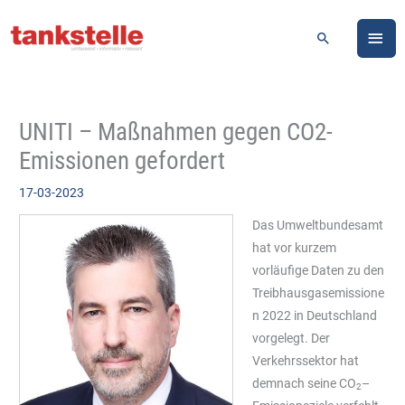
Zum
HA
Inhalt
Suchen
springen
UNITI – Maßnahmen gegen CO2-
Emissionen gefordert
17-03-2023
Das Umweltbundesamt
hat vor kurzem
vorläufige Daten zu den
Treibhausgasemissione
n 2022 in Deutschland
vorgelegt. Der
Verkehrssektor hat
demnach seine CO
–
2