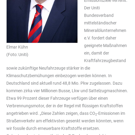
Emissionsziele verfehlt.
Der Uniti
Bundesverband
mittelständischer
Mineralölunternehmen
e.V. fordert daher
geeignete Maßnahmen
Elmar Kühn
ein, damit der
(Foto: Uniti)
Kraftfahrzeugbestand
sowie zukünftige Neufahrzeuge stärker in die
Klimaschutzbemühungen einbezogen werden können. In
Deutschland sind aktuell rund 48,8 Mio. Pkw zugelassen. Dazu
kommen zirka vier Millionen Busse, Lkw und Sattelzugmaschinen.
Etwa 99 Prozent dieser Fahrzeuge verfügen über einen
Verbrennungsmotor, der in der Regel mit flüssigen Kraftstoffen
angetrieben wird. „Diese Zahlen zeigen, dass CO
-Emissionen im
2
Straßenverkehr am effektivsten gesenkt werden könnten, wenn
wir fossile durch erneuerbare Kraftstoffe ersetzen.