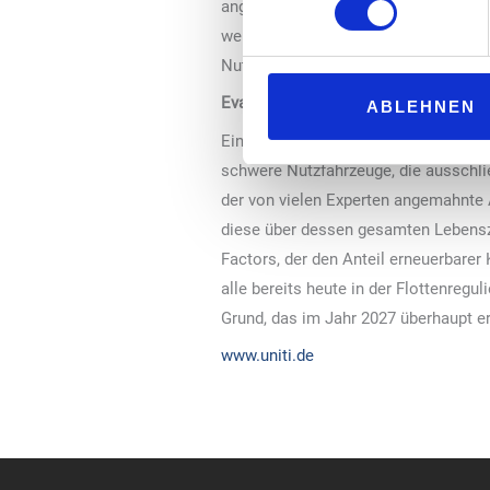
angewiesen sind. Es ist geradezu fa
weiter: „Ohne grüne Kraftstoffe schaf
Nutzfahrzeuge, die zukünftig nur noc
Evaluierung im Jahr 2027 geplant
ABLEHNEN
Eine Hintertür lässt der Gesetzgeber
schwere Nutzfahrzeuge, die ausschli
der von vielen Experten angemahnte
diese über dessen gesamten Lebenszy
Factors, der den Anteil erneuerbare
alle bereits heute in der Flottenregu
Grund, das im Jahr 2027 überhaupt er
www.uniti.de