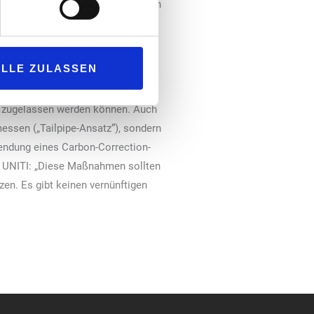
 seine Position geräumt hat“. Kühn
den Bereich der schweren
onne scheint“.
ALLE ZULASSEN
eln. Dann soll geprüft werden, wie
eu zugelassen werden können. Auch
essen („Tailpipe-Ansatz“), sondern
endung eines Carbon-Correction-
on UNITI: „Diese Maßnahmen sollten
zen. Es gibt keinen vernünftigen