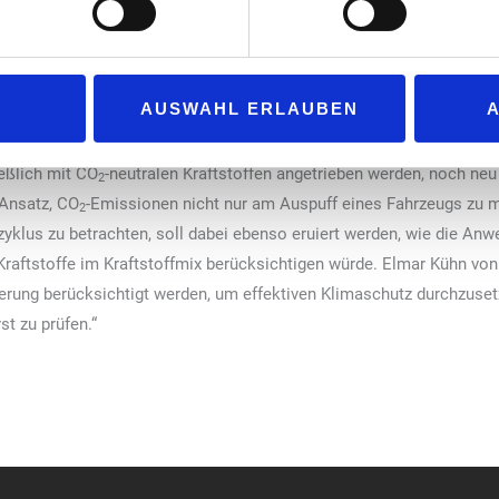
hrlässig, wie schnell und widerstandslos das Europäische Parlament
fen wir die Energiewende im Verkehr nicht. Das gilt erst recht für 
h dann Güter transportieren können, wenn der Wind weht oder die S
AUSWAHL ERLAUBEN
 im Rahmen der für das Jahr 2027 vorgesehenen Evaluierung der Reg
eßlich mit CO
-neutralen Kraftstoffen angetrieben werden, noch n
2
 Ansatz, CO
-Emissionen nicht nur am Auspuff eines Fahrzeugs zu m
2
klus zu betrachten, soll dabei ebenso eruiert werden, wie die Anw
r Kraftstoffe im Kraftstoffmix berücksichtigen würde. Elmar Kühn v
lierung berücksichtigt werden, um effektiven Klimaschutz durchzuset
st zu prüfen.“