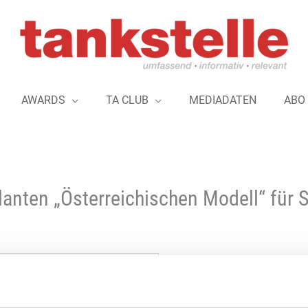
AWARDS
TA CLUB
MEDIADATEN
ABO
planten „Österreichischen Modell“ für S
Hohe Kraftstoffpreise infol
Persischen Golf belasten akt
Deutschland. Pläne der Bund