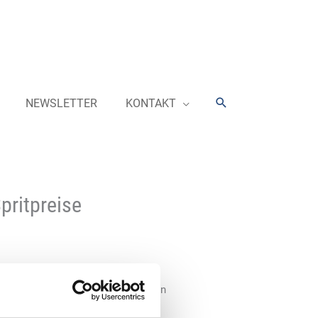
Suchen
NEWSLETTER
KONTAKT
pritpreise
ge des Kriegsgeschehens am
uell Autofahrer und Unternehmen in
esregierung, Preisänderungen an