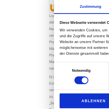
Zustimmung
Logo: Uniti
Ablehnung staatlicher Eingriffe in die freie
Diese Webseite verwendet 
Nach dem Willen der Bundesregierung 
Wir verwenden Cookies, um I
verkaufte Kraftstoffe sein. Vielmehr
und die Zugriffe auf unsere 
Website an unsere Partner fü
Preissenkungen sollen unreglementie
möglicherweise mit weiteren
Maßnahme wurde in der Alpenrepublik
der Dienste gesammelt habe
Preisschwankungen zu begrenzen. „Uni
Markt sind dem freien Wettbewerb abt
Einwilligungsauswahl
nach betriebswirtschaftlichen Erwäg
Notwendig
Es ist fraglich, ob das Österreichische Mod
Ein hohes Maß an Preistransparenz fü
verschiedene Kanäle für jedermann, 
zu niedrigeren Kraftstoffpreisen an d
ABLEHNEN
„Sektoruntersuchung Raffinerien und 