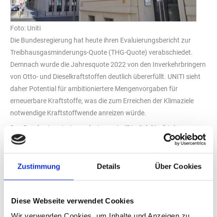
Foto: Uniti
Die Bundesregierung hat heute ihren Evaluierungsbericht zur
Treibhausgasminderungs-Quote (THG-Quote) verabschiedet.
Demnach wurde die Jahresquote 2022 von den Inverkehrbringern
von Otto- und Dieselkraftstoffen deutlich übererfüllt. UNITI sieht
daher Potential für ambitioniertere Mengenvorgaben für
erneuerbare Kraftstoffe, was die zum Erreichen der Klimaziele
notwendige Kraftstoffwende anreizen würde.
Das Bundes-Immissionsschutzgesetz (BImSchG) gibt dem
deutschen Kraftstoffmarkt jährliche
Treibhausgasminderungsziele bei Kraftstoffen vor und regelt, wie
diese Ziele durch den Einsatz von nicht-fossilen flüssigen oder
Zustimmung
Details
Über Cookies
gasförmigen Kraftstoffen erreicht werden können. Zu diesen
Kraftstoffen zählen herkömmliche und fortschrittliche
Diese Webseite verwendet Cookies
Biokraftstoffe sowie erneuerbare Kraftstoffe nicht-biogener
Herkunft (engl. RFNBO wie E-Fuels oder Wasserstoff). Ladestrom
Wir verwenden Cookies, um Inhalte und Anzeigen zu