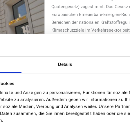
Quotengesetz) zugestimmt. Das Gesetz 
Europäischen Erneuerbare-Energien-Richtl
Bereichen der nationalen Kraftstoffregul
Klimaschutzziele im Verkehrssektor beit
für steuerliche Inverkehrbringer von Kraf
stärken.
Der „Uniti“-Verband begrüßt, dass der 
Gesetzentwurf der Kraftstoffbranche mit
Details
Quote und verpflichtender Mindestquoten
herheit bis 2040 gibt. So wird erstmals ein ansteigender Mindestme
Cookies
gs (RFNBO) von 0,1 Prozent im Jahr 2026 bis 8 Prozent im Jahr 2040
nhalte und Anzeigen zu personalisieren, Funktionen für soziale
Website zu analysieren. Außerdem geben wir Informationen zu I
r soziale Medien, Werbung und Analysen weiter. Unsere Partner
h als zu unambitioniert. War im Referentenentwurf aus Juni 2025 no
 Daten zusammen, die Sie ihnen bereitgestellt haben oder die s
n.
binettsbeschluss nun bei lediglich 8 Prozent angesetzt. „Uniti“ und
1
indestanteils im Straßenverkehr auf 24 Prozent plädiert.
Das wäre