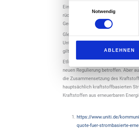
Einwilligungsauswahl
Einleiten einer Kraftstoffwende, wel
Notwendig
rückwärtskompatiblen E-Fuels einen
Gesetzentwurfs durch den Deutsche
Gleichwohl drängt die Zeit für den P
Unternehmen der Kraftstoffbranche b
ABLEHNEN
gilt daher, den Gesetzesprozess so s
Etliche „Uniti“-Mitgliedsunternehmen
neuen Regulierung betroffen. Aber au
die Zusammensetzung des Kraftstoff
hauptsächlich kraftstoffbasierten St
Kraftstoffen aus erneuerbaren Energi
https://www.uniti.de/kommunik
quote-fuer-strombasierte-erne