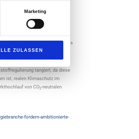
gflotten beispielsweise mit
Marketing
sprechende Anpassung des
ont: „Die verpflichteten
er THG-Quote im kommenden Jahr. Es
ALLE ZULASSEN
ießen.“
fen direkt von den Vorgaben der
toffregulierung tangiert, da diese
m ist, realen Klimaschutz im
arkthochlauf von CO
-neutralen
2
giebranche-fordern-ambitionierte-