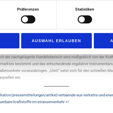
che als eine Voraussetzung dafür gilt, dass die bestehenden Fahrzeu
Präferenzen
Statistiken
 wirkungsvollen Beitrag zum Klimaschutz leisten können. Eine ent
n Bundestag wäre wünschenswert.
arlamentsbeschluss, wie „Uniti“-Hauptgeschäftsführer Elmar Kühn bet
rauchen endlich Rechtssicherheit bei der Planung zur Erfüllung d
AUSWAHL ERLAUBEN
orgfältig wie nötig, aber gleichsam so schnell wie möglich abzuschl
 sind als steuerliche Inverkehrbringer von Otto- und Dieselkraftstof
ch der nachgelagerte Handelsbereich wird maßgeblich von der Krafts
marktes bestimmt und das entscheidende regulative Instrumentariu
raßenverkehr voranzubringen. „Uniti“ setzt sich für den schnellen M
equellen ein.
ation/pressemitteilungen/artikel/verbaende-aus-verkehrs-und-ener
uerbare-kraftstoffe-im-strassenverkehr
↩︎