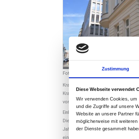
Zustimmung
Foto: Uniti
Kraftstoffe langfristige Planungssic
Diese Webseite verwendet 
Kraftstoffen nicht biogenen Ursprun
Wir verwenden Cookies, um I
vorgeschlagen.
und die Zugriffe auf unsere 
Einleiten einer Kraftstoffwende
Website an unsere Partner fü
Diese Anteile bewertet „Uniti“ jedoc
möglicherweise mit weiteren
der Dienste gesammelt habe
Jahr 2040 vorgesehen, ist diese im Ka
eine deutliche Erhöhung des RFNBO-M