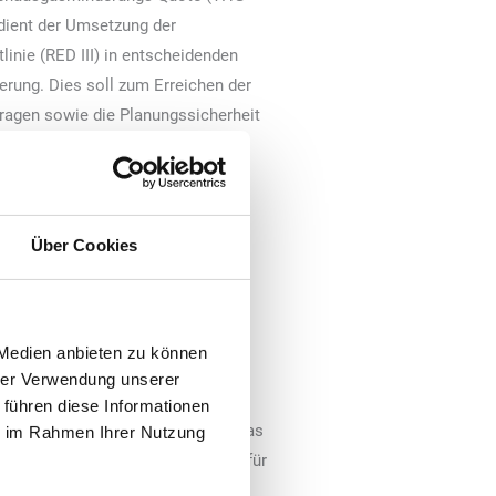
dient der Umsetzung der
inie (RED III) in entscheidenden
ierung. Dies soll zum Erreichen der
ragen sowie die Planungssicherheit
tstoffen in den Jahren bis 2040
vom Bundeskabinett beschlossene
 der Weiterentwicklung der THG-
Über Cookies
 für verschiedene erneuerbare
ngenanteil von erneuerbaren
 zur Erfüllung der THG-Quote
 Medien anbieten zu können
hrer Verwendung unserer
 führen diese Informationen
ch eine Quote von 12 Prozent für das
ie im Rahmen Ihrer Nutzung
 weitere Verbände hatten kürzlich für
 ein wichtiger Hebel für das