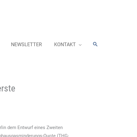
Suchen
NEWSLETTER
KONTAKT
erste
rlin dem Entwurf eines Zweiten
eibhausgasminderungs-Quote (THG-