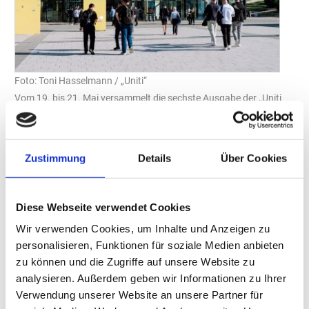
Foto: Toni Hasselmann / „Uniti“
Vom 19. bis 21. Mai versammelt die sechste Ausgabe der „Uniti
expo“ erneut Fachleute aus der internationalen Tankstellen- und
Carwash-Branche in Stuttgart. Ein zentrales Element der Messe
ist auch in diesem Jahr das umfangreiche Vortragsprogramm:
Zustimmung
Details
Über Cookies
Über 80 Fachvorträge und Diskussionsrunden verteilen sich auf
vier thematisch spezialisierte Foren – und das bei freiem Eintritt
bei vorheriger Registrierung als Fachbesucher.
Diese Webseite verwendet Cookies
Schwerpunkte in den Messehallen
Wir verwenden Cookies, um Inhalte und Anzeigen zu
Im „Uniti expo Forum“ in Halle 1 stehen Themen rund um „Shop &
personalisieren, Funktionen für soziale Medien anbieten
Convenience“, aktuelle Tankstellenentwicklungen und künftige
zu können und die Zugriffe auf unsere Website zu
Mobilitätsbedürfnisse im Mittelpunkt. Referenten aus dem In- und
analysieren. Außerdem geben wir Informationen zu Ihrer
Ausland präsentieren Vorträge und Podiumsdiskussionen auf
Verwendung unserer Website an unsere Partner für