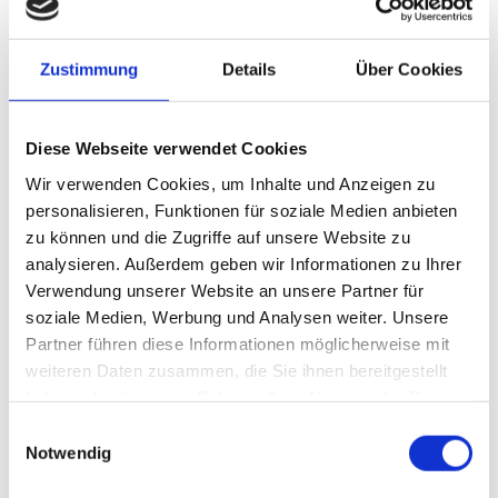
GenussGarten
Zustimmung
Details
Über Cookies
Foto: Uniti expo
Die Uniti expo heißt ihre Kooperationspartner für die nächste
Diese Webseite verwendet Cookies
Ausgabe willkommen und freut sich zugleich über die anhaltende
Unterstützung und Teilnahme zum zehnjährigen Jubiläum.
Wir verwenden Cookies, um Inhalte und Anzeigen zu
personalisieren, Funktionen für soziale Medien anbieten
Zu den 14 Partnern gehören weltweit führende Unternehmen und
zu können und die Zugriffe auf unsere Website zu
Verbände wie Cecod, CompetenceCenter, eurodata, Franke,
analysieren. Außerdem geben wir Informationen zu Ihrer
GenussGarten, Hack, Lantzerath-Group, Lekkerland, NSI, PDI
Verwendung unserer Website an unsere Partner für
Technologies, PWM, Sonax und Tank&Rast; sowie der
soziale Medien, Werbung und Analysen weiter. Unsere
Kooperationspartner-Newcomer gourmetfein.
Partner führen diese Informationen möglicherweise mit
Ihre Beteiligung als Kooperationspartner gewährleistet einen
weiteren Daten zusammen, die Sie ihnen bereitgestellt
umfangreichen Wissens- und Erfahrungsschatz für die
haben oder die sie im Rahmen Ihrer Nutzung der Dienste
Veranstaltung. Da die Uniti expo das Ziel hat, die beste Plattform
gesammelt haben.
Einwilligungsauswahl
für die Tankstellen- und Carwash-Branche weltweit zu schaffen,
Notwendig
ist die Vertiefung bestehender und die Schaffung neuer
Partnerschaften ein wichtiger Aspekt ihrer Mission.