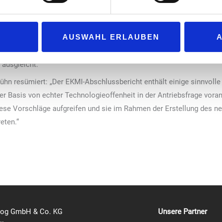
per E10 verkaufen. „Die Zahl der verfügbaren Tanks an den Statione
E5 wird die Einführung neuer regenerativer Kraftstoffsorten zusätzl
AUSWAHL ERLAUBEN
uf erneuerbarer Kraftstoffe versprechen die ebenfalls im EKMI-Abs
raftstoffe getankt werden, sowie eine Reform der EU-Energiesteuerr
 ausgleicht.
Kühn resümiert: „Der EKMI-Abschlussbericht enthält einige sinnvo
er Basis von echter Technologieoffenheit in der Antriebsfrage vora
iese Vorschläge aufgreifen und sie im Rahmen der Erstellung des 
eten.“
log GmbH & Co. KG
Unsere Partner