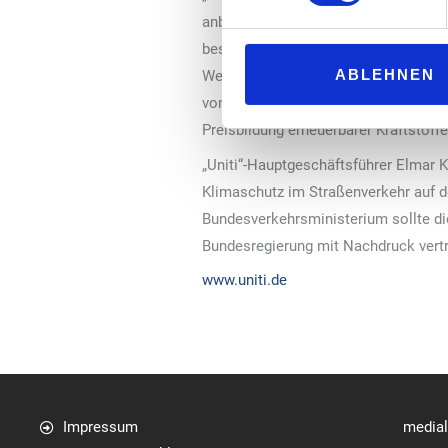
anbieten zu müssen, wenn sie auch Su
bestehende Schutzsortenregelung für 
ABLEHNEN
Weitere wichtige Impulse zum Hochla
von der Lkw-Maut, wenn erneuerbare K
Preisbildung erneuerbarer Kraftstoffe
„Uniti“-Hauptgeschäftsführer Elmar 
Klimaschutz im Straßenverkehr auf d
Bundesverkehrsministerium sollte d
Bundesregierung mit Nachdruck vertr
www.uniti.de
Impressum
media