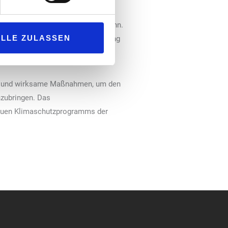
n ist begrenzt. Durch die
ich erschwert“, erläutert Elmar Kühn.
ALLE ZULASSEN
chlussbericht aufgeführte Befreiung
ichtlinie, die Nachteile bei der
lle und wirksame Maßnahmen, um den
nzubringen. Das
neuen Klimaschutzprogramms der