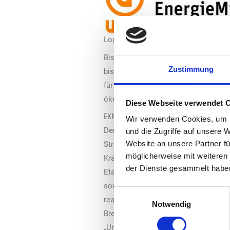
Logo: Uniti
Bis spätestens März 2026 muss die
Zustimmung
bis Mitte September seinen Beitrag
für klimafreundliche Mobilität und I
ökologischen, ökonomischen und soz
Diese Webseite verwendet 
EKMI plädiert für Anerkennung von erneuer
Wir verwenden Cookies, um I
Der EKMI-Abschlussbericht enthält z
und die Zugriffe auf unsere 
Website an unsere Partner fü
Straßenverkehr beflügeln würden. So 
möglicherweise mit weiteren
Kraftstoffe langfristige Planungssich
der Dienste gesammelt habe
Etablierung eines Systems zur Berüc
sowie für leichte und schwere Nutzf
Einwilligungsauswahl
reale Klimaschutzbeitrag erneuerbare
Notwendig
Bremse beim Hochlauf erneuerbarer K
„Uniti“ den Vorschlag des Expertenfo